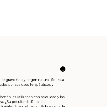
de grano fino y origen natural. Se trata
cidas por sus usos terapéuticos y
món las utilizaban con asiduidad y las
na. ¿Su peculiaridad? La alta
 Mediterráneo. El clima cálido y seco de