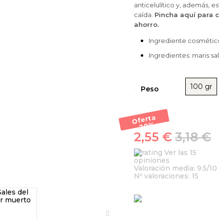
anticelulítico y, además, e
caída.
Pincha aquí para 
ahorro.
Ingrediente cosmético
Ingredientes: maris sal
100 gr
Peso
Oferta
-20
%
2,55 €
3,18 €
Ver las 15
opiniones
Valoración media:
9.5
/10
Nº valoraciones:
15