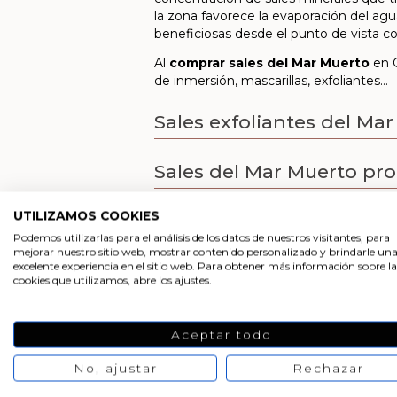
la zona favorece la evaporación del agu
beneficiosas desde el punto de vista c
Al
comprar sales del Mar Muerto
en G
de inmersión, mascarillas, exfoliantes…
Sales exfoliantes del Ma
Sales del Mar Muerto pr
UTILIZAMOS COOKIES
Descarga aquí la docum
Podemos utilizarlas para el análisis de los datos de nuestros visitantes, para
mejorar nuestro sitio web, mostrar contenido personalizado y brindarle un
excelente experiencia en el sitio web. Para obtener más información sobre la
Descarga las etiquetas d
cookies que utilizamos, abre los ajustes.
Aceptar todo
No, ajustar
Rechazar