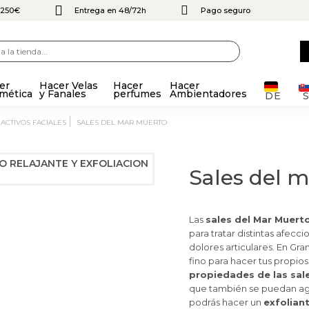
e 250€
Entrega en 48/72h
Pago seguro
er
Hacer Velas
Hacer
Hacer
mética
y Fanales
perfumes
Ambientadores
DE
ACTIVOS FACIALES
SALES DEL MAR MUERTO
Sales del 
Las
sales del Mar Muert
para tratar distintas afecc
dolores articulares. En Gr
fino para hacer tus propios
propiedades de las sal
que también se puedan agr
podrás hacer un
exfolian