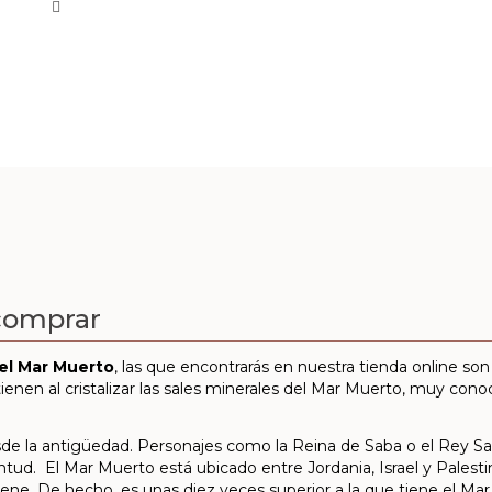
 comprar
el Mar Muerto
, las que encontrarás en nuestra tienda online son 
ienen al cristalizar las sales minerales del Mar Muerto, muy cono
e la antigüedad. Personajes como la Reina de Saba o el Rey Salo
entud. El Mar Muerto está ubicado entre Jordania, Israel y Palesti
ene. De hecho, es unas diez veces superior a la que tiene el Mar