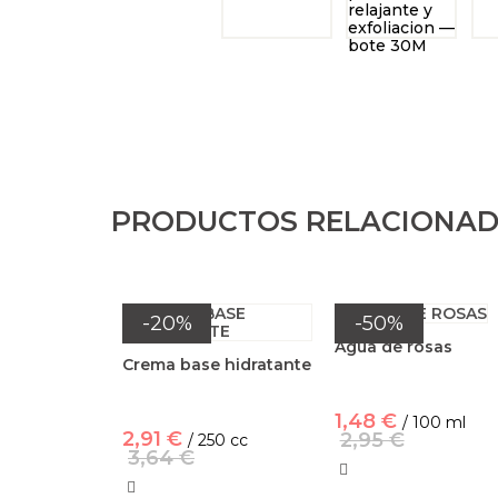
PRODUCTOS RELACIONA
-20%
-50%
Agua de rosas
Crema base hidratante
1,48 €
/ 100 ml
2,91 €
2,95 €
/ 250 cc
3,64 €