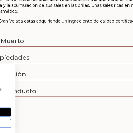
a y la acumulación de sus sales en las orillas. Unas sales ricas e
osmético.
ran Velada estás adquiriendo un ingrediente de calidad certific
r Muerto
opiedades
entación
a
s
el producto