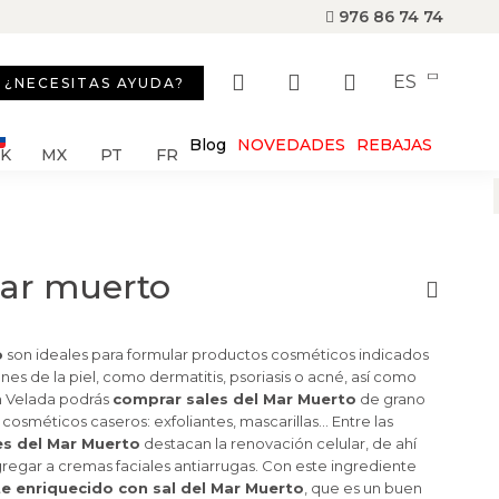
976 86 74 74
ES
¿NECESITAS AYUDA?
Blog
NOVEDADES
REBAJAS
SK
MX
PT
FR
mar muerto
o
son ideales para formular productos cosméticos indicados
iones de la piel, como dermatitis, psoriasis o acné, así como
an Velada podrás
comprar sales del Mar Muerto
de grano
 cosméticos caseros: exfoliantes, mascarillas… Entre las
es del Mar Muerto
destacan la renovación celular, de ahí
egar a cremas faciales antiarrugas. Con este ingrediente
te enriquecido con sal del Mar Muerto
, que es un buen