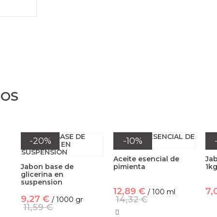
DOS
-20%
-10%
Aceite esencial de
Ja
Jabon base de
pimienta
1k
glicerina en
suspension
12,89 €
7,
/ 100 ml
9,27 €
14,32 €
/ 1000 gr
11,59 €