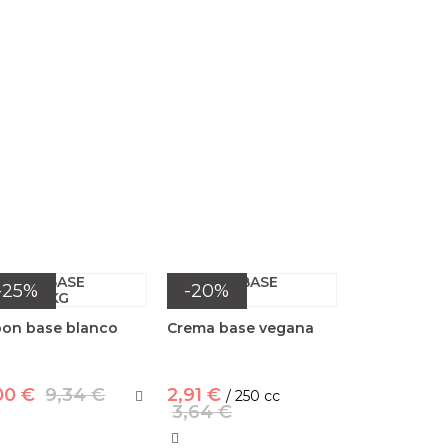
-25%
-20%
bon base blanco
Crema base vegana
g
00 €
9,34 €
2,91 €
/ 250 cc
3,64 €