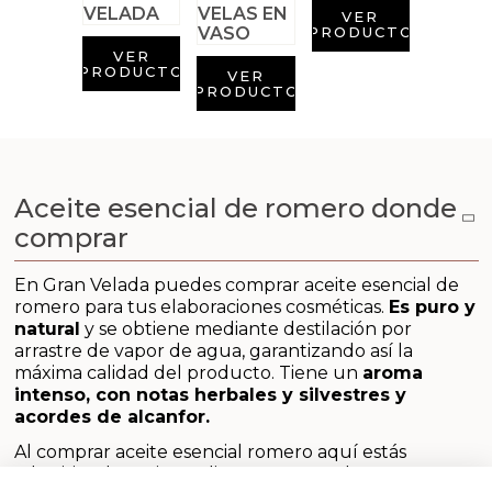
Aditivos para jabón y Cosmética
VER
PRODUCTO
VER
Productos químicos
PRODUCTO
VER
PRODUCTO
Accesorios
Libros y revistas diy
Aceite esencial de romero donde
Conchas, caracolas y estrellas de mar
comprar
Materiales para detalles hechos a mano
En Gran Velada puedes comprar aceite esencial de
romero para tus elaboraciones cosméticas.
Es puro y
natural
y se obtiene mediante destilación por
Huerto ecologico
arrastre de vapor de agua, garantizando así la
máxima calidad del producto. Tiene un
aroma
Cosmética coreana K-Beauty
intenso, con notas herbales y silvestres y
acordes de alcanfor.
Arenas de colores
Al comprar aceite esencial romero aquí estás
adquiriendo un ingrediente estupendo para
usar en