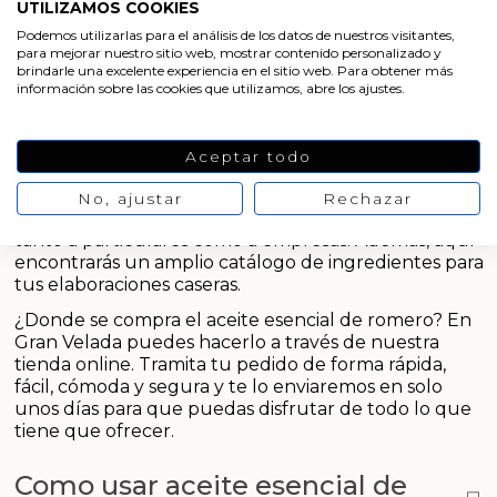
cosmética y en aromaterapia
. Si quieres disfrutar
Aceites y Mantecas
UTILIZAMOS COOKIES
de todas sus propiedades, hazte con él ahora e
Podemos utilizarlas para el análisis de los datos de nuestros visitantes,
inclúyelo en tus formulaciones. Con él podrás
para mejorar nuestro sitio web, mostrar contenido personalizado y
Aceites Esenciales
elaborar una amplia gama de productos, desde
brindarle una excelente experiencia en el sitio web. Para obtener más
información sobre las cookies que utilizamos, abre los ajustes.
cremas a champús, aceites de masaje o velas
aromáticas
.
Si te preguntas donde puedo comprar aceite
Aceptar todo
esencial de romero, accede a
www.granvelada.com
y consíguelo de la mejor
calidad a buen precio
.
No, ajustar
Rechazar
Contamos con venta al por menor y al por mayor,
tanto a particulares como a empresas. Además, aquí
encontrarás un amplio catálogo de ingredientes para
tus elaboraciones caseras.
¿Donde se compra el aceite esencial de romero? En
Gran Velada puedes hacerlo a través de nuestra
tienda online. Tramita tu pedido de forma rápida,
fácil, cómoda y segura y te lo enviaremos en solo
unos días para que puedas disfrutar de todo lo que
tiene que ofrecer.
Como usar aceite esencial de