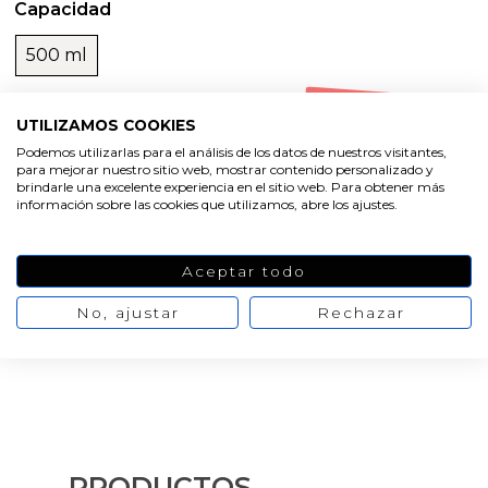
Capacidad
500 ml
Oferta
-20%
UTILIZAMOS COOKIES
13,82 €
17,27 €
No hay
opiniones de momento
Podemos utilizarlas para el análisis de los datos de nuestros visitantes,
para mejorar nuestro sitio web, mostrar contenido personalizado y
brindarle una excelente experiencia en el sitio web. Para obtener más
AÑADIR AL CARRITO
información sobre las cookies que utilizamos, abre los ajustes.
Aceptar todo
No, ajustar
Rechazar
PRODUCTOS