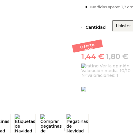
Medidas aprox: 3,7 c
1 blister
Cantidad
Oferta
-20
%
1,44 €
1,80 €
Ver la opinión
Valoración media:
10
/10
Nº valoraciones:
1