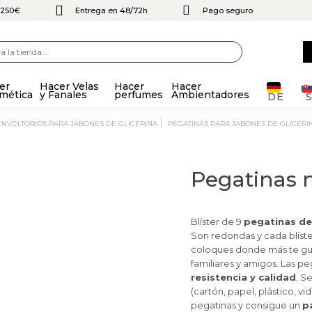
e 250€
Entrega en 48/72h
Pago seguro
er
Hacer Velas
Hacer
Hacer
mética
y Fanales
perfumes
Ambientadores
DE
ENVOLTORIOS PARA JABONES DE GLICERINA
PEGATINAS PARA JABONES DE GLICERI
Pegatinas 
Blíster de 9
pegatinas de
Son redondas y cada blíst
coloques donde más te gus
familiares y amigos. Las 
resistencia y calidad
.
Se
(cartón, papel, plástico, vi
pegatinas y consigue un
p