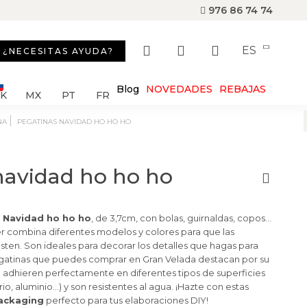
976 86 74 74
ES
¿NECESITAS AYUDA?
Blog
NOVEDADES
REBAJAS
SK
MX
PT
FR
NA
PEGATINAS NAVIDAD HO HO HO
navidad ho ho ho
 Navidad ho ho ho
, de 3,7cm, con bolas, guirnaldas, copos...
er combina diferentes modelos y colores para que las
ten. Son ideales para decorar los detalles que hagas para
pegatinas que puedes comprar en Gran Velada destacan por su
 adhieren perfectamente en diferentes tipos de superficies
drio, aluminio…) y son resistentes al agua. ¡Hazte con estas
ackaging
perfecto para tus elaboraciones DIY!