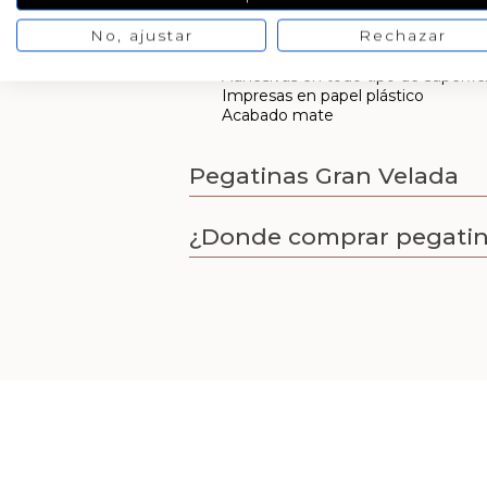
¿Cuáles son las principales característi
No, ajustar
Rechazar
Resistentes, incluso al agua
Adhesivas en todo tipo de superficie
Impresas en papel plástico
Acabado mate
Pegatinas Gran Velada
¿Donde comprar pegati