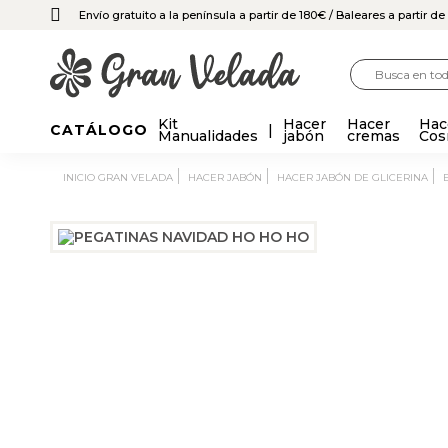
Envío gratuito a la península a partir de 180€
/ Baleares a partir d
Kit
Hacer
Hacer
Hac
CATÁLOGO
Manualidades
jabón
cremas
Cos
INICIO GRAN VELADA
HACER JABÓN
HACER JABÓN DE GLICERINA