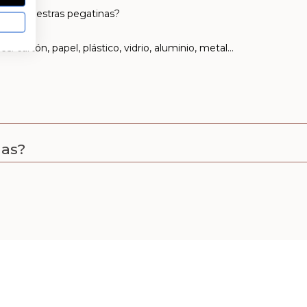
cas de nuestras pegatinas?
s: cartón, papel, plástico, vidrio, aluminio, metal…
nas?