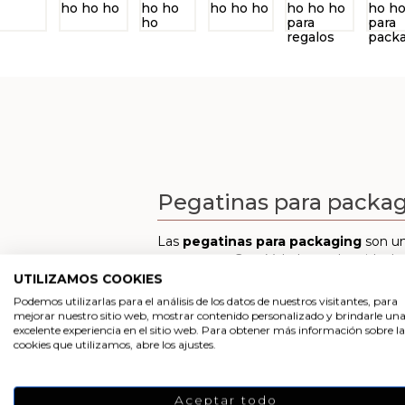
Pegatinas para packa
Las
pegatinas para packaging
son un
comprar en Gran Velada resultan ideales
UTILIZAMOS COOKIES
Personalizar detalles
Podemos utilizarlas para el análisis de los datos de nuestros visitantes, para
Decorar regalos
mejorar nuestro sitio web, mostrar contenido personalizado y brindarle un
Etiquetar tus elaboraciones DIY
excelente experiencia en el sitio web. Para obtener más información sobre la
cookies que utilizamos, abre los ajustes.
En definitiva, las pegatinas de Gran V
conseguirás elaboraciones caseras con 
caseros.
Aceptar todo