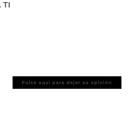
 TI
Pulse aquí para dejar su opinión