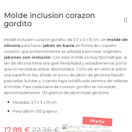
Molde inclusion corazon
gordito
Molde inclusión corazón gordito, de 3,7 x 3 x 15 cm. Un
molde de
silicona
para hacer
jabón en barra
en forma de coqueto
corazón, que posteriormente se utilizará para crear originales
jabones con inclusión
. Con este molde es muy fácil trabajar, al
ser de silicona tiene una gran flexibilidad y antiadherencia, por lo
que no necesitas utilizar desmoldate. Colócalo en vertical sobre
una superficie lisa, añade un poco de jabón de glicerina líquido
para sellar la base y, cuando haya solidificado termina de rellenar
el molde. Para cada barra de corazón gordito se necesitan,
aproximadamente, 135 gramos de jabón base glicerina.
Medidas: 3,7 x 3 x 15 cm
Peso jabón: 135 g aprox.
Oferta
-20%
Ver la opinión
17,89 €
22,36 €
Valoración media:
10
/10