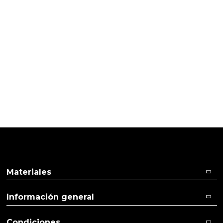
Pulse aquí para dejar su opinión
10/01/2016
Cliente verificado
Todaviacno lo he probado en cuanto lo haga olo
digo mi esperienza
Materiales
Información general
Condiciones