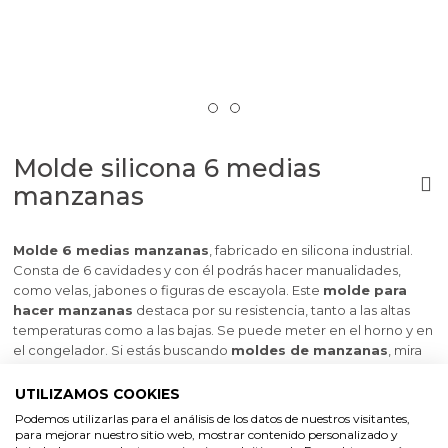
Molde silicona 6 medias
manzanas
Molde 6 medias manzanas
, fabricado en silicona industrial.
Consta de 6 cavidades y con él podrás hacer manualidades,
como velas, jabones o figuras de escayola. Este
molde para
hacer manzanas
destaca por su resistencia, tanto a las altas
temperaturas como a las bajas. Se puede meter en el horno y en
el congelador. Si estás buscando
moldes de manzanas
, mira
este modelo de Gran Velada. Además, en nuestra tienda online
encontrarás varios moldes de manzanas, en 3D o de diferentes
UTILIZAMOS COOKIES
tamaños.
Podemos utilizarlas para el análisis de los datos de nuestros visitantes,
para mejorar nuestro sitio web, mostrar contenido personalizado y
Medidas aprox: 4,5 x 4,5 x 1,5 cm grosor