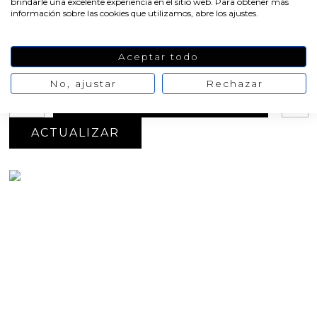
brindarle una excelente experiencia en el sitio web. Para obtener más
información sobre las cookies que utilizamos, abre los ajustes.
Peso aprox: 60 g de jabón por figura
Oferta
-20%
Aceptar todo
4,91 €
6,14 €
No hay opiniones
de momento
No, ajustar
Rechazar
AÑADIR AL CARRITO