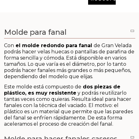
Arcillas
Aditivos para jabón y Cosmética
Molde para fanal
Productos químicos
Con
el molde redondo para fanal
de Gran Velada
Accesorios
podrás hacer velas huecas o pantallas de parafina de
forma sencilla y cómoda. Está disponible en varios
Libros y revistas diy
tamaños. Lo que varía es el diámetro, por lo tanto
podrás hacer fanales más grandes o más pequeños,
dependiendo del modelo que elijas.
Conchas, caracolas y estrellas de mar
Este molde está compuesto de
dos piezas de
plástico, es muy resistente
y podrás reutilizarlo
Materiales para detalles hechos a mano
tantas veces como quieras. Resulta ideal para hacer
fanales con la técnica del vaciado. El motivo: el
Huerto ecologico
plástico es un material que permite que las paredes
del fanal se enfríen rápidamente. De esta forma
aceleramos el proceso de creación del fanal.
Cosmética coreana K-Beauty
Molde para hacer fanales caseros