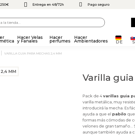
e 250€
Entrega en 48/72h
Pago seguro
er
Hacer Velas
Hacer
Hacer
mética
y Fanales
perfumes
Ambientadores
DE
VARILLA GUIA PARA MECHAS 2,4 MM
Varilla gu
Pack de 4
varillas guia
varilla metálica, muy resiste
introducirá la mecha. Es f
ayuda a que el
pabilo
qued
formas más cómodas de col
velones de gran tamaño… S
aunque también ayuda a co