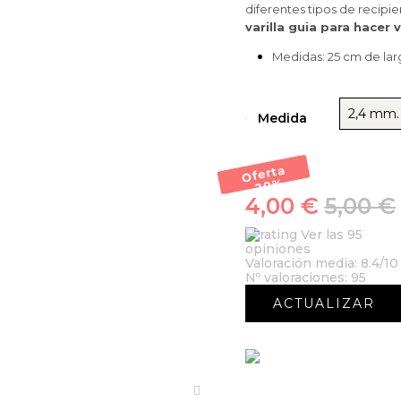
diferentes tipos de recipi
varilla guia para hacer 
Medidas: 25 cm de lar
2,4 mm.
Medida
Oferta
-20
%
4,00 €
5,00 €
Ver las 95
opiniones
Valoración media:
8.4
/10
Nº valoraciones:
95