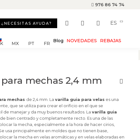
976 86 74 74
ES
¿NECESITAS AYUDA?
Blog
NOVEDADES
REBAJAS
SK
MX
PT
FR
ia para mechas 2,4 mm
 para mechas
de 2,4 mm. La
varilla guia para velas
es una
nte, que se utiliza para crear el orificio en el que se
ácil de manejar y da muy buenos resultados. La
varilla guia
e bien centrado y completamente recto. Es una de las
ocar la mecha, especialmente a la hora de hacer cirios,
e usa principalmente en moldes que no tienen base,
locar la mecha en velas aromáticas y en velas elaboradas en