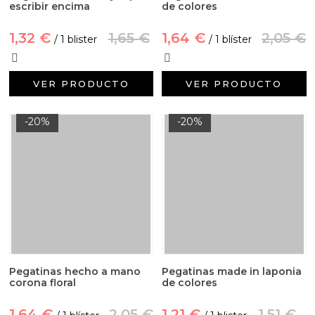
escribir encima
de colores
1,32 €
1,65 €
1,64 €
2,05 €
/ 1 blister
/ 1 blíster
VER PRODUCTO
VER PRODUCTO
-20%
-20%
Pegatinas hecho a mano
Pegatinas made in laponia
corona floral
de colores
1,64 €
2,05 €
1,21 €
1,51 €