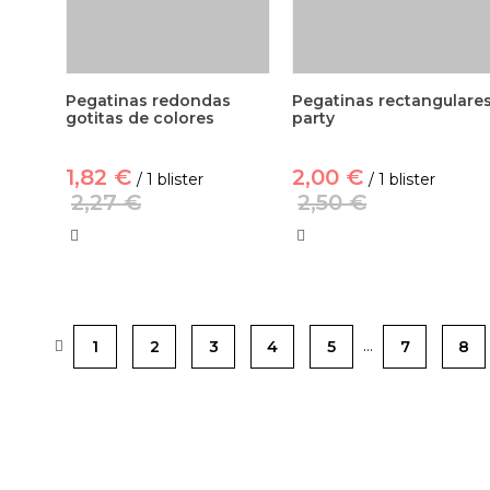
Pegatinas redondas
Pegatinas rectangulare
gotitas de colores
party
1,82 €
2,00 €
/ 1 blister
/ 1 blister
2,27 €
2,50 €
…
1
2
3
4
5
7
8