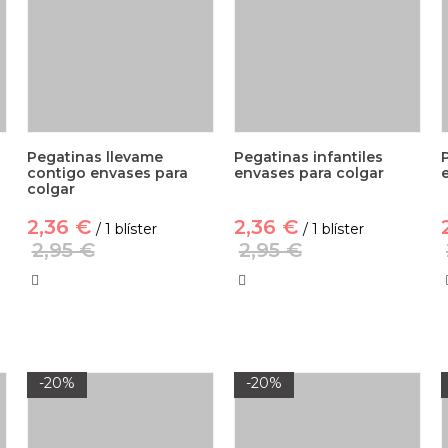
Pegatinas llevame
Pegatinas infantiles
contigo envases para
envases para colgar
colgar
2,36 €
2,36 €
/ 1 blíster
/ 1 blíster
2,95 €
2,95 €
-20%
-20%