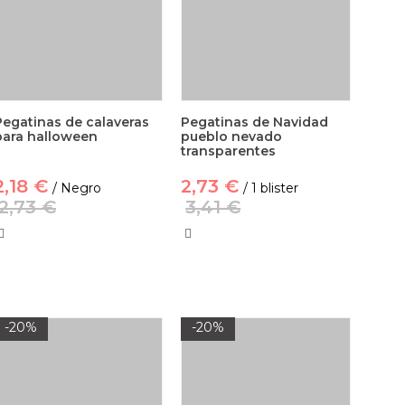
Pegatinas de calaveras
Pegatinas de Navidad
para halloween
pueblo nevado
transparentes
2,18 €
2,73 €
/ Negro
/ 1 blister
2,73 €
3,41 €
-20%
-20%