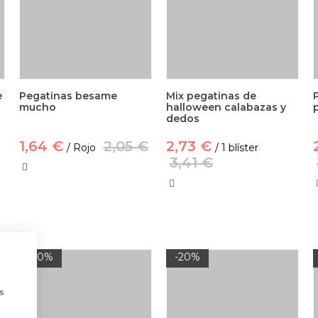
e
Pegatinas besame
Mix pegatinas de
mucho
halloween calabazas y
dedos
1,64 €
2,05 €
2,73 €
/ Rojo
/ 1 blíster
3,41 €
-20%
-20%
a
s