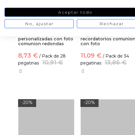
Aceptar todo
No, ajustar
Rechazar
Pegatinas
Pegatinas nubes
personalizadas con foto
recordatorios comunio
comunion redondas
con foto
8,73 €
11,09 €
/ Pack de 28
/ Pack de 34
10,91 €
13,86 €
pegatinas
pegatinas
-20%
-20%