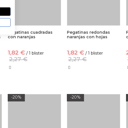
Pegatinas cuadradas
Pegatinas redondas
n
con naranjas
naranjas con hojas
c
1,82 €
1,82 €
/ 1 blister
/ 1 blister
2,27 €
2,27 €
-20%
-20%