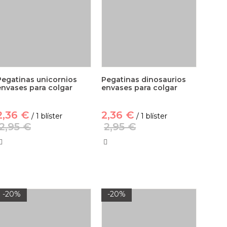
Pegatinas unicornios
Pegatinas dinosaurios
envases para colgar
envases para colgar
2,36 €
2,36 €
/ 1 blíster
/ 1 blíster
2,95 €
2,95 €
-20%
-20%