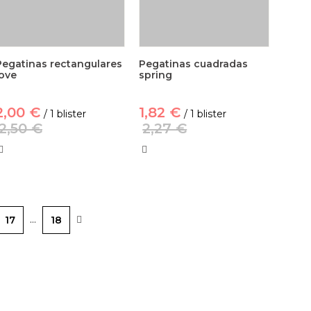
Pegatinas rectangulares
Pegatinas cuadradas
love
spring
2,00 €
1,82 €
/ 1 blister
/ 1 blister
2,50 €
2,27 €
…
17
18