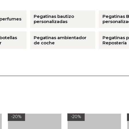
Pegatinas bautizo
Pegatinas 
 perfumes
personalizadas
personaliza
botellas
Pegatinas ambientador
Pegatinas p
r
de coche
Repostería
-20%
-20%