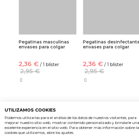
Pegatinas masculinas
Pegatinas desinfectant
envases para colgar
envases para colgar
2,36 €
2,36 €
/ 1 blíster
/ 1 blíster
2,95 €
2,95 €
UTILIZAMOS COOKIES
-20%
-20%
Podemos utilizarlas para el análisis de los datos de nuestros visitantes, para
mejorar nuestro sitio web, mostrar contenido personalizado y brindarle un
excelente experiencia en el sitio web. Para obtener más información sobre la
cookies que utilizamos, abre los ajustes.