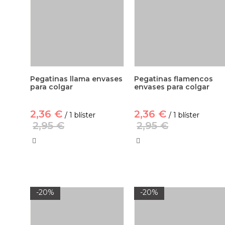
Pegatinas llama envases
Pegatinas flamencos
para colgar
envases para colgar
2,36 €
2,36 €
/ 1 blíster
/ 1 blíster
2,95 €
2,95 €
-20%
-20%