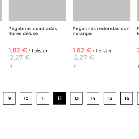
s
Pegatinas cuadradas
Pegatinas redondas con
flores deluxe
naranjas
1,82 €
1,82 €
/ 1 blister
/ 1 blister
2,27 €
2,27 €
9
10
11
12
13
14
15
16