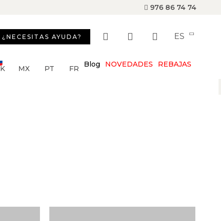
976 86 74 74
ES
¿NECESITAS AYUDA?
Blog
NOVEDADES
REBAJAS
SK
MX
PT
FR