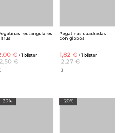
Pegatinas rectangulares
Pegatinas cuadradas
itrus
con globos
2,00 €
1,82 €
/ 1 blister
/ 1 blister
2,50 €
2,27 €
-20%
-20%