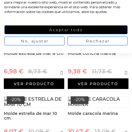
Aditivos para jabón y Cosmética
para mejorar nuestro sitio web, mostrar contenido personalizado y
16,09 €
VER PRODUCTO
brindarle una excelente experiencia en el sitio web. Para obtener más
información sobre las cookies que utilizamos, abre los ajustes.
Productos químicos
VER PRODUCTO
Aceptar todo
Accesorios
-20%
-20%
No, ajustar
Rechazar
Libros y revistas diy
Molde estrella de mar 8 cm
Molde concha marina
Conchas, caracolas y estrellas de mar
6,98 €
8,73 €
9,38 €
11,73 €
Materiales para detalles hechos a mano
VER PRODUCTO
VER PRODUCTO
Huerto ecologico
-20%
-20%
Cosmética coreana K-Beauty
Molde estrella de mar 10
Molde caracola marina
cm
Arenas de colores
8,07 €
10,09 €
10,47 €
13,09 €