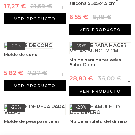
Aditivos para jabón y Cosmética
silicona 5,5x5x4,5 cm
17,27 €
21,59 €
6,55 €
8,18 €
Productos químicos
VER PRODUCTO
VER PRODUCTO
Accesorios
-20%
-20%
Libros y revistas diy
Molde de cono
Molde para hacer velas
Conchas, caracolas y estrellas de mar
Buho 12 cm
5,82 €
7,27 €
Materiales para detalles hechos a mano
28,80 €
36,00 €
VER PRODUCTO
VER PRODUCTO
Huerto ecologico
Cosmética coreana K-Beauty
-20%
-20%
Molde de pera para velas
Molde amuleto del dinero
Arenas de colores