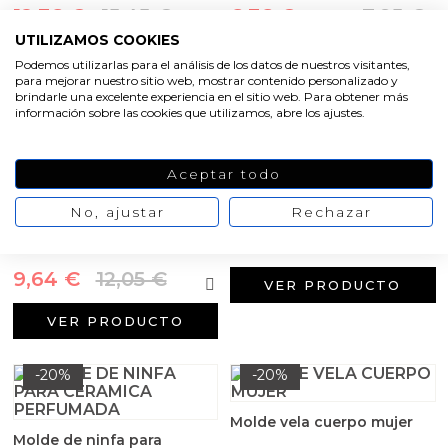
Aceites y Mantecas
12,36 €
15,45 €
6,36 €
7,95 €
/ 1 und
UTILIZAMOS COOKIES
Aceites Esenciales
VER PRODUCTO
Podemos utilizarlas para el análisis de los datos de nuestros visitantes,
para mejorar nuestro sitio web, mostrar contenido personalizado y
VER PRODUCTO
brindarle una excelente experiencia en el sitio web. Para obtener más
información sobre las cookies que utilizamos, abre los ajustes.
-20%
-20%
Aceptar todo
Molde vela 7 mechas
No, ajustar
Rechazar
Molde velas piramide
metacrilato 5x5x10 cm
48,00 €
60,00 €
9,64 €
12,05 €
VER PRODUCTO
VER PRODUCTO
-20%
-20%
Molde vela cuerpo mujer
Molde de ninfa para