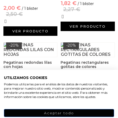
Aceites y Mantecas
1,82 €
/ 1 blister
2,00 €
/ 1 blister
2,27 €
2,50 €
Aceites Esenciales
VER PRODUCTO
VER PRODUCTO
-20%
-20%
Pegatinas redondas lilas
Pegatinas rectangulares
con hojas
gotitas de colores
1,82 €
2,00 €
UTILIZAMOS COOKIES
/ 1 blister
/ 1 blister
2,27 €
2,50 €
Podemos utilizarlas para el análisis de los datos de nuestros visitantes,
para mejorar nuestro sitio web, mostrar contenido personalizado y
brindarle una excelente experiencia en el sitio web. Para obtener más
información sobre las cookies que utilizamos, abre los ajustes.
VER PRODUCTO
VER PRODUCTO
Aceptar todo
-20%
-20%