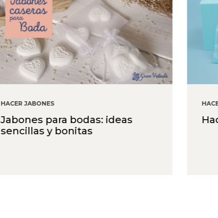
HACER DETALLES
HA
Hacer jabones para bautizo
Ha
N