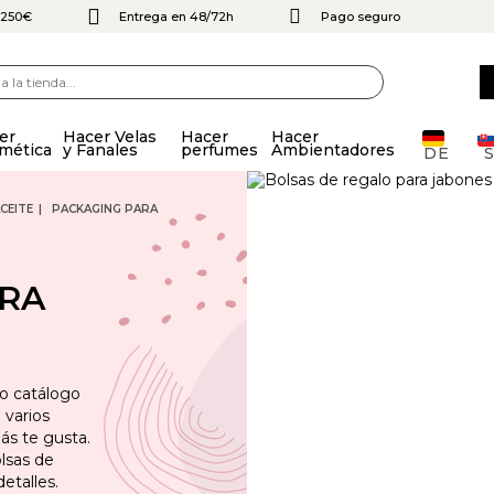
e 250€
Entrega en 48/72h
Pago seguro
er
Hacer Velas
Hacer
Hacer
mética
y Fanales
perfumes
Ambientadores
DE
CEITE
PACKAGING PARA
ARA
o catálogo
 varios
ás te gusta.
lsas de
etalles.