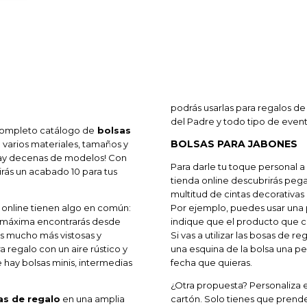
podrás usarlas para regalos de
del Padre y todo tipo de event
completo catálogo de
bolsas
BOLSAS PARA JABONES
 varios materiales, tamaños y
¡Hay decenas de modelos! Con
Para darle tu toque personal a
rás un acabado 10 para tus
tienda online descubrirás pega
multitud de cintas decorativas
a online tienen algo en común:
Por ejemplo, puedes usar una 
a máxima encontrarás desde
indique que el producto que c
ras mucho más vistosas y
Si vas a utilizar las bosas de 
regalo con un aire rústico y
una esquina de la bolsa una p
ue hay bolsas minis, intermedias
fecha que quieras.
¿Otra propuesta? Personaliza 
as de regalo
en una amplia
cartón. Solo tienes que prend