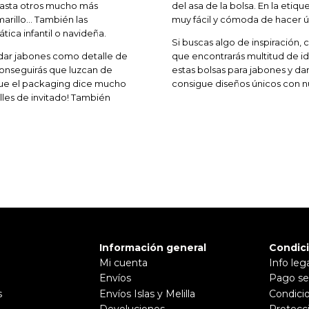
hasta otros mucho más
del asa de la bolsa. En la etiq
amarillo… También las
muy fácil y cómoda de hacer ún
ica infantil o navideña.
Si buscas algo de inspiración,
 dar jabones como detalle de
que encontrarás multitud de id
conseguirás que luzcan de
estas bolsas para jabones y dar
ue el packaging dice mucho
consigue diseños únicos con nu
alles de invitado! También
Información general
Condic
Mi cuenta
Info leg
Envíos
Pago se
s
Envíos Islas y Melilla
Condici
Devoluciones
Protecc