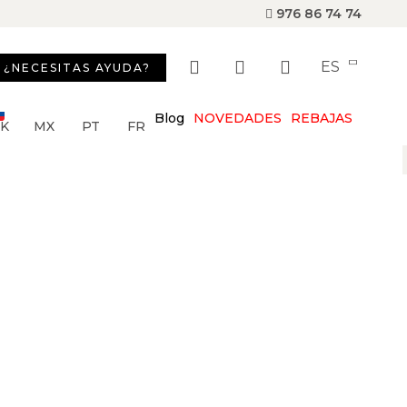
976 86 74 74
ES
¿NECESITAS AYUDA?
Blog
NOVEDADES
REBAJAS
SK
MX
PT
FR