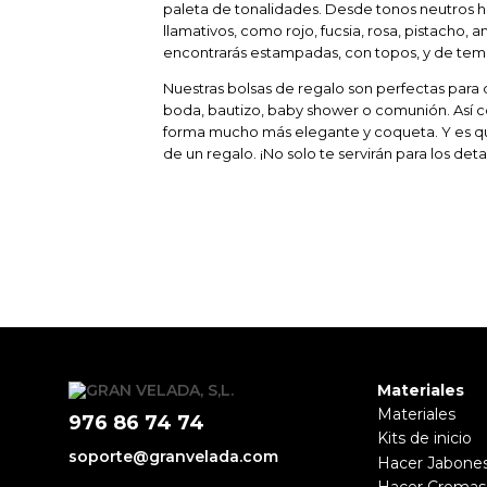
paleta de tonalidades. Desde tonos neutros 
llamativos, como rojo, fucsia, rosa, pistacho, 
encontrarás estampadas, con topos, y de temát
Nuestras bolsas de regalo son perfectas para
boda, bautizo, baby shower o comunión. Así 
forma mucho más elegante y coqueta. Y es q
de un regalo. ¡No solo te servirán para los det
Materiales
Materiales
976 86 74 74
Kits de inicio
soporte@granvelada.com
Hacer Jabone
Hacer Cremas