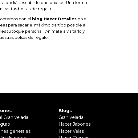
ueta podrás escribir lo que quieras. Una forma
icas tus bolsas de regalo.
 contamos con el
blog Hacer Detalles
en el
eas para sacar el máximo partido posible a
les tu toque personal. ¡Anímate a visitarlo y
estras bolsas de regalo!
iones
Blogs
al Gran velada
Gran velada
guro
Hacer Jabones
ones generales
Hacer Velas
ión de datos
Hacer Cremas