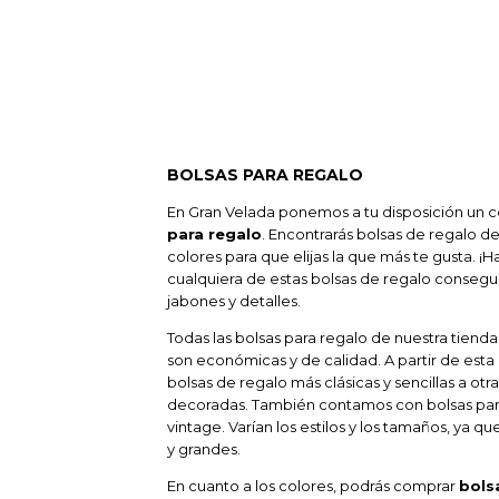
BOLSAS PARA REGALO
En Gran Velada ponemos a tu disposición un 
para regalo
. Encontrarás bolsas de regalo de
colores para que elijas la que más te gusta. 
cualquiera de estas bolsas de regalo consegui
jabones y detalles.
Todas las bolsas para regalo de nuestra tiend
son económicas y de calidad. A partir de est
bolsas de regalo más clásicas y sencillas a ot
decoradas. También contamos con bolsas para 
vintage. Varían los estilos y los tamaños, ya q
y grandes.
En cuanto a los colores, podrás comprar
bols