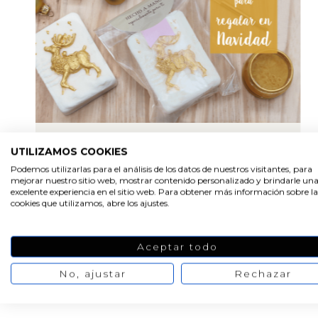
UTILIZAMOS COOKIES
HACER DETALLES
Podemos utilizarlas para el análisis de los datos de nuestros visitantes, para
Recuerdos de la Virgen del
mejorar nuestro sitio web, mostrar contenido personalizado y brindarle un
Pilar
excelente experiencia en el sitio web. Para obtener más información sobre la
cookies que utilizamos, abre los ajustes.
Aceptar todo
No, ajustar
Rechazar