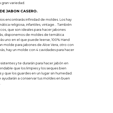
a gran variedad.
DE JABON CASERO.
rios encontrarás infinidad de moldes. Los hay
ática religiosa, infantiles, vintage… También
os, que son ideales para hacer jabones
s, disponemos de moldes de temática
arás uno en el que puede leerse, 100% Hand
un molde para jabones de Aloe Vera, otro con
emás, hay un molde con 4 cavidades para hacer
esistentes y te durarán para hacer jabón en
ndable que los limpies y los seques bien
s y que los guardes en un lugar sin humedad.
 ayudarán a conservar tus moldes en buen
.