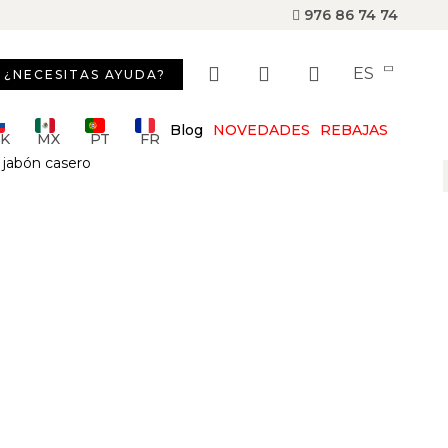
976 86 74 74
ES
¿NECESITAS AYUDA?
Blog
NOVEDADES
REBAJAS
SK
MX
PT
FR