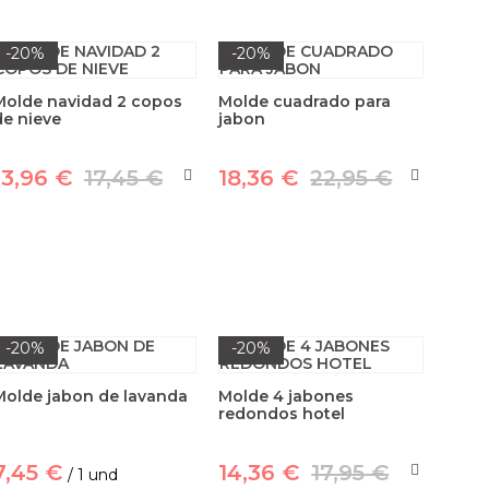
-20%
-20%
Molde navidad 2 copos
Molde cuadrado para
de nieve
jabon
13,96 €
17,45 €
18,36 €
22,95 €
-20%
-20%
Molde jabon de lavanda
Molde 4 jabones
redondos hotel
7,45 €
14,36 €
17,95 €
/ 1 und