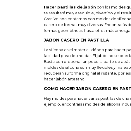
Hacer pastillas de jabón
con los moldes qu
te resultará muy asequible, divertido y el resu
Gran Velada contamos con moldes de silicona 
casero de formas muy diversas. Encontrarás d
formas geométricas, hasta otros más arriesgad
JABON CASERO EN PASTILLA
La silicona es el material idóneo para hacer pa
facilidad para desmoldar. El jabón no se que
Basta con presionar un poco la parte de atrás y 
moldes de silicona son muy flexibles y maleab
recuperan su forma original al instante, por 
hacer jabón artesano.
COMO HACER JABON CASERO EN PAST
Hay moldes para hacer varias pastillas de una s
ejemplo, encontrarás moldes de silicona indust