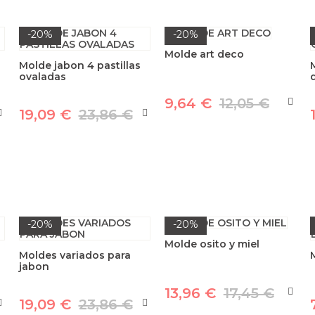
-20%
-20%
Molde art deco
Molde jabon 4 pastillas
ovaladas
9,64 €
12,05 €
19,09 €
23,86 €
-20%
-20%
Molde osito y miel
Moldes variados para
jabon
13,96 €
17,45 €
19,09 €
23,86 €