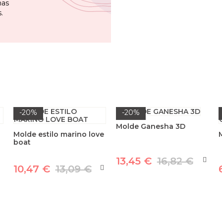
mas
.
-20%
-20%
Molde Ganesha 3D
Molde estilo marino love
boat
13,45 €
16,82 €
10,47 €
13,09 €