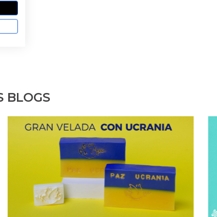
 TI
S BLOGS