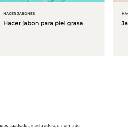
HACER JABONES
HA
Hacer jabon para piel grasa
Ja
ndos, cuadrados, media esfera, en forma de