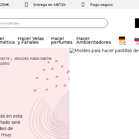
e 250€
Entrega en 48/72h
Pago seguro
er
Hacer Velas
Hacer
Hacer
mética
y Fanales
perfumes
Ambientadores
DE
CEITE
MOLDES PARA JABÓN
ASERO
rás en esta
ltado será
des de
as muy