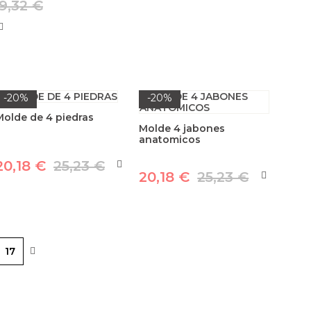
9,32 €
-20%
-20%
Molde de 4 piedras
Molde 4 jabones
anatomicos
20,18 €
25,23 €
20,18 €
25,23 €
17