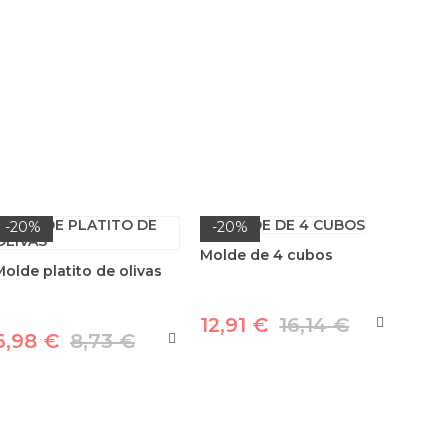
-20%
-20%
Molde de 4 cubos
Molde platito de olivas
12,91 €
16,14 €
6,98 €
8,73 €