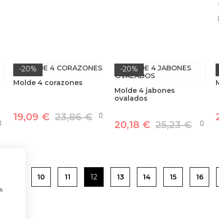
-20%
-20%
Molde 4 corazones
Molde 4 jabones
ovalados
19,09 €
23,86 €
20,18 €
25,23 €
9
10
11
12
13
14
15
16
a
s