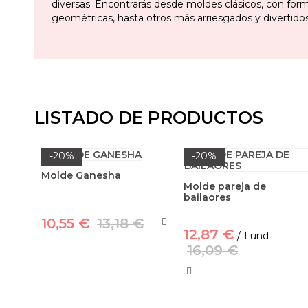
diversas. Encontrarás desde moldes clásicos, con for
geométricas, hasta otros más arriesgados y divertidos
LISTADO DE PRODUCTOS
-20%
-20%
Molde Ganesha
Molde pareja de
bailaores
10,55 €
13,18 €
12,87 €
/ 1 und
16,09 €