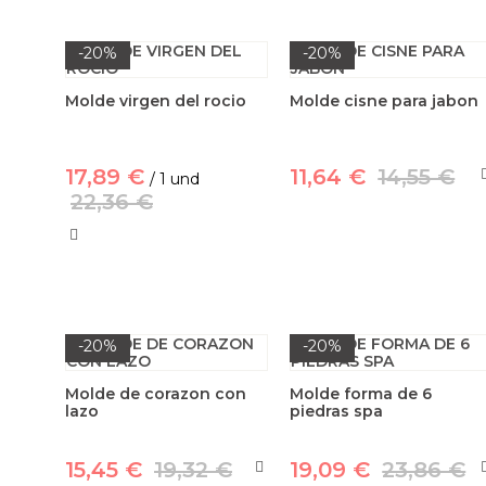
-20%
-20%
Molde virgen del rocio
Molde cisne para jabon
17,89 €
11,64 €
14,55 €
/ 1 und
22,36 €
-20%
-20%
Molde de corazon con
Molde forma de 6
lazo
piedras spa
15,45 €
19,32 €
19,09 €
23,86 €