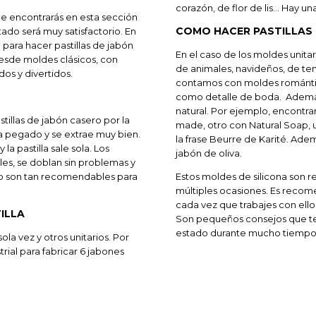
corazón, de flor de lis… Hay un
e encontrarás en esta sección
COMO HACER PASTILLAS 
ltado será muy satisfactorio. En
para hacer pastillas de jabón
En el caso de los moldes unita
esde moldes clásicos, con
de animales, navideños, de tem
os y divertidos.
contamos con moldes romántic
como detalle de boda. Ademá
natural. Por ejemplo, encontr
stillas de jabón casero por la
made, otro con Natural Soap, 
da pegado y se extrae muy bien.
la frase Beurre de Karité. Ad
la pastilla sale sola. Los
jabón de oliva.
les, se doblan sin problemas y
eso son tan recomendables para
Estos moldes de silicona son r
múltiples ocasiones. Es recome
cada vez que trabajes con ello
ILLA
Son pequeños consejos que te
estado durante mucho tiempo
ola vez y otros unitarios. Por
rial para fabricar 6 jabones