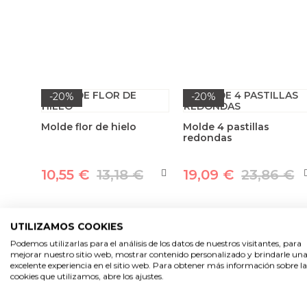
-20%
-20%
Molde flor de hielo
Molde 4 pastillas
redondas
10,55 €
13,18 €
19,09 €
23,86 €
UTILIZAMOS COOKIES
Podemos utilizarlas para el análisis de los datos de nuestros visitantes, para
…
1
2
3
4
5
7
8
mejorar nuestro sitio web, mostrar contenido personalizado y brindarle un
excelente experiencia en el sitio web. Para obtener más información sobre la
cookies que utilizamos, abre los ajustes.