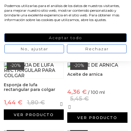
Podemos utilizarlas para el análisis de los datos de nuestros visitantes,
Esencia aromatica de
Delantal negro rey del
para mejorar nuestro sitio web, mostrar contenido personalizado y
canela
jabon
brindarle una excelente experiencia en el sitio web. Para obtener más
información sobre las cookies que utilizamos, abre los ajustes.
3,27 €
4,09 €
4,55 €
/ 50 ml
/ Castellano
5,68 €
Aceptar todo
VER PRODUCTO
No, ajustar
Rechazar
VER PRODUCTO
-20%
-20%
Aceite de arnica
Esponja de lufa
rectangular para colgar
4,36 €
/ 100 ml
5,45 €
1,44 €
1,80 €
VER PRODUCTO
VER PRODUCTO