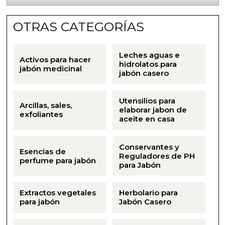
Aceites y Mantecas
OTRAS CATEGORÍAS
Aceites Esenciales
Leches aguas e
Activos para hacer
hidrolatos para
jabón medicinal
jabón casero
Utensilios para
Arcillas, sales,
elaborar jabon de
exfoliantes
aceite en casa
Conservantes y
Esencias de
Reguladores de PH
perfume para jabón
para Jabón
Extractos vegetales
Herbolario para
para jabón
Jabón Casero