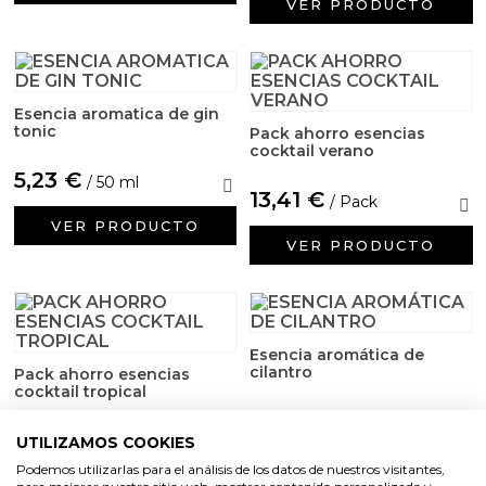
Aditivos para jabón y Cosmética
VER PRODUCTO
Productos químicos
Accesorios
Esencia aromatica de gin
tonic
Pack ahorro esencias
cocktail verano
Libros y revistas diy
5,23 €
/ 50 ml
13,41 €
/ Pack
Conchas, caracolas y estrellas de mar
VER PRODUCTO
VER PRODUCTO
Materiales para detalles hechos a mano
Huerto ecologico
Esencia aromática de
cilantro
Pack ahorro esencias
Cosmética coreana K-Beauty
cocktail tropical
5,45 €
/ 50 ml
14,32 €
Arenas de colores
/ Pack
UTILIZAMOS COOKIES
VER PRODUCTO
Podemos utilizarlas para el análisis de los datos de nuestros visitantes,
VER PRODUCTO