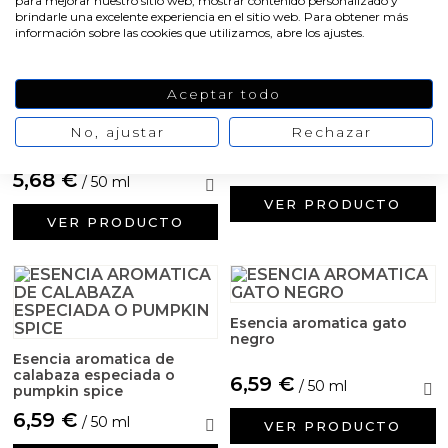
para mejorar nuestro sitio web, mostrar contenido personalizado y
Aceites y Mantecas
brindarle una excelente experiencia en el sitio web. Para obtener más
información sobre las cookies que utilizamos, abre los ajustes.
Aceites Esenciales
Aceptar todo
Esencia aromatica
manzana encantada
Esencia aromatica galletas
No, ajustar
Rechazar
de halloween
5,45 €
/ 50 ml
5,68 €
/ 50 ml
VER PRODUCTO
VER PRODUCTO
Esencia aromatica gato
negro
Esencia aromatica de
calabaza especiada o
6,59 €
/ 50 ml
pumpkin spice
6,59 €
/ 50 ml
VER PRODUCTO