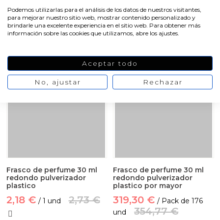
121,59 €
Podemos utilizarlas para el análisis de los datos de nuestros visitantes,
VER PRODUCTO
para mejorar nuestro sitio web, mostrar contenido personalizado y
brindarle una excelente experiencia en el sitio web. Para obtener más
información sobre las cookies que utilizamos, abre los ajustes.
VER PRODUCTO
Aceptar todo
-20%
-10%
No, ajustar
Rechazar
Frasco de perfume 30 ml
Frasco de perfume 30 ml
redondo pulverizador
redondo pulverizador
plastico
plastico por mayor
2,18 €
2,73 €
319,30 €
/ 1 und
/ Pack de 176
354,77 €
und