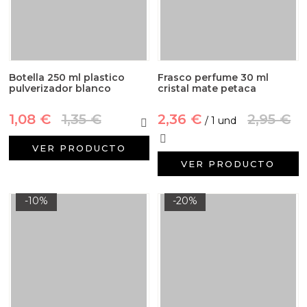
Botella 250 ml plastico
Frasco perfume 30 ml
pulverizador blanco
cristal mate petaca
1,08 €
1,35 €
2,36 €
2,95 €
/ 1 und
VER PRODUCTO
VER PRODUCTO
-10%
-20%