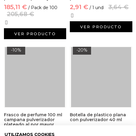
185,11 €
2,91 €
3,64 €
/ Pack de 100
/ 1 und
205,68 €
VER PRODUCTO
VER PRODUCTO
-10%
-20%
Frasco de perfume 100 ml
Botella de plastico plana
campana pulverizador
con pulverizador 40 ml
plateado al por mayor
109,43 €
2,00 €
2,50 €
/ Pack de 50
UTILIZAMOS COOKIES