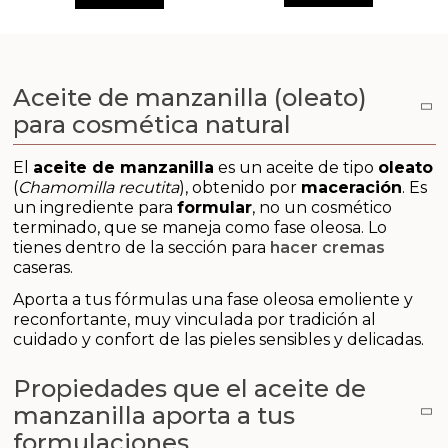
Aditivos para jabón y Cosmética
Productos químicos
Aceite de manzanilla (oleato)
Accesorios
para cosmética natural
Libros y revistas diy
El
aceite de manzanilla
es un aceite de tipo
oleato
(
Chamomilla recutita
), obtenido por
maceración
. Es
Conchas, caracolas y estrellas de mar
un ingrediente para
formular
, no un cosmético
terminado, que se maneja como fase oleosa. Lo
tienes dentro de la sección para
hacer cremas
Materiales para detalles hechos a mano
caseras.
Aporta a tus fórmulas una fase oleosa emoliente y
Huerto ecologico
reconfortante, muy vinculada por tradición al
cuidado y confort de las pieles sensibles y delicadas.
Cosmética coreana K-Beauty
Propiedades que el aceite de
Arenas de colores
manzanilla aporta a tus
formulaciones