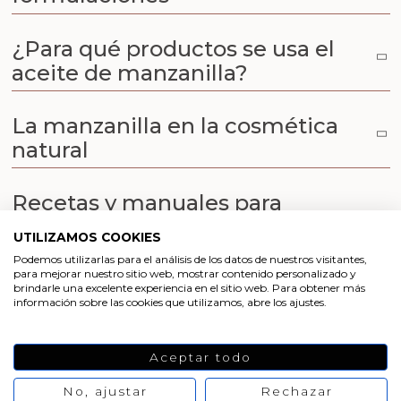
Aceites y Mantecas
¿Para qué productos se usa el
Aceites Esenciales
aceite de manzanilla?
La manzanilla en la cosmética
natural
Recetas y manuales para
formular con aceite de
UTILIZAMOS COOKIES
manzanilla
Podemos utilizarlas para el análisis de los datos de nuestros visitantes,
para mejorar nuestro sitio web, mostrar contenido personalizado y
brindarle una excelente experiencia en el sitio web. Para obtener más
¿Dónde comprar aceite de
información sobre las cookies que utilizamos, abre los ajustes.
manzanilla?
Aceptar todo
Preguntas frecuentes sobre el
No, ajustar
Rechazar