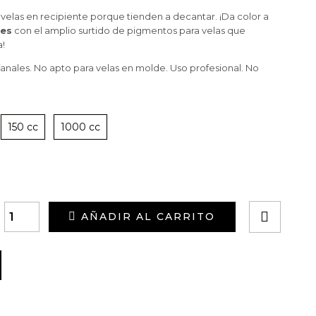
elas en recipiente porque tienden a decantar. ¡Da color a
les
con el amplio surtido de pigmentos para velas que
a!
 fanales. No apto para velas en molde. Uso profesional. No
150 cc
1000 cc
AÑADIR AL CARRITO