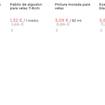
s
Pabilo de algodon
Pintura morada para
Es
para velas 7-8cm
velas
bla
1,32 €
3,09 €
5,
/ 1 metro
/ 60 ml
1,65 €
3,86 €
7