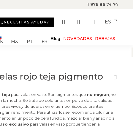
976 86 74 74
ES
¿NECESITAS AYUDA?
Blog
NOVEDADES
REBAJAS
SK
MX
PT
FR
elas rojo teja pigmento
 teja
para velas en vaso. Son pigmentos que
no migran
, no
 la mecha. Se trata de colorantes en polvo de alta calidad,
lores vivos y duraderos en el tiempo. Estos colorantes
gran rendimiento. Para utilizarlos se recomienda diluir una
nto en un poco de cera fundida, mezclar bien y añadirlo al
Uso exclusivo
para velas en vaso porque tienden a