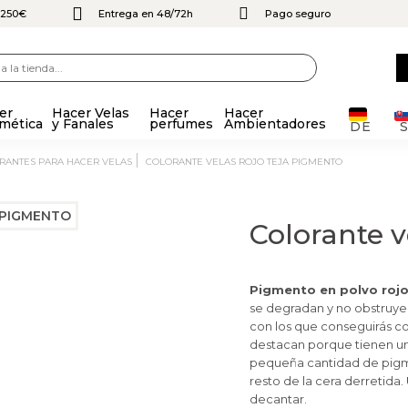
e 250€
Entrega en 48/72h
Pago seguro
er
Hacer Velas
Hacer
Hacer
mética
y Fanales
perfumes
Ambientadores
DE
ORANTES PARA HACER VELAS
COLORANTE VELAS ROJO TEJA PIGMENTO
Colorante v
Pigmento en polvo rojo
se degradan
y no obstruyen
con los que conseguirás co
destacan porque tienen un 
pequeña cantidad de pigme
resto de la cera derretida.
decantar.