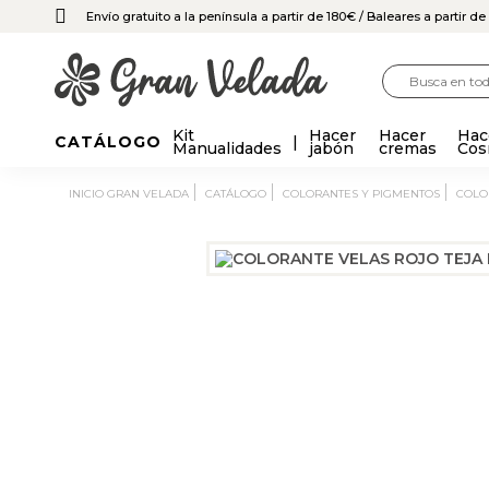
Envío gratuito a la península a partir de 180€
/ Baleares a partir d
Kit
Hacer
Hacer
Hac
CATÁLOGO
Manualidades
jabón
cremas
Cos
INICIO GRAN VELADA
CATÁLOGO
COLORANTES Y PIGMENTOS
COL