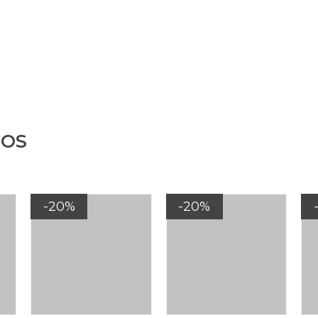
DOS
-20%
-20%