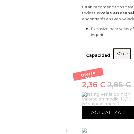
Están recomendados para v
todas tus
velas artesana
encontrarás en Gran Velad
Exclusivo para velas y
ingerir.
30 cc
Capacidad
Oferta
-20
%
2,36 €
2,95 €
Ver la opinión
Valoración media:
10
/10
Nº valoraciones:
1