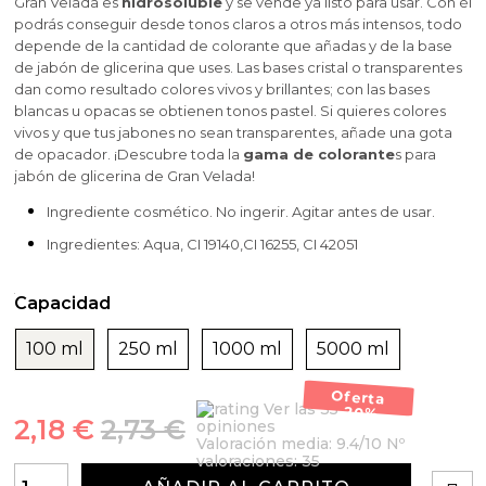
Gran Velada es
hidrosoluble
y se vende ya listo para usar. Con él
podrás conseguir desde tonos claros a otros más intensos, todo
depende de la cantidad de colorante que añadas y de la base
de jabón de glicerina que uses. Las bases cristal o transparentes
dan como resultado colores vivos y brillantes; con las bases
blancas u opacas se obtienen tonos pastel. Si quieres colores
vivos y que tus jabones no sean transparentes, añade una gota
de opacador. ¡Descubre toda la
gama de colorante
s para
jabón de glicerina de Gran Velada!
Ingrediente cosmético. No ingerir. Agitar antes de usar.
Ingredientes: Aqua, CI 19140,CI 16255, CI 42051
Capacidad
100 ml
250 ml
1000 ml
5000 ml
Oferta
Ver las 35
-20%
2,18 €
2,73 €
opiniones
Valoración media:
9.4
/10 Nº
valoraciones:
35