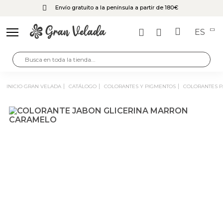
Envío gratuito a la península a partir de 180€
ES
INICIO GRAN VELADA
CATÁLOGO
COLORANTES Y PIGMENTOS
COLORANTES 