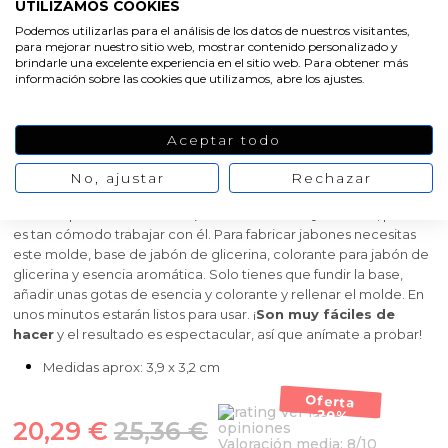
UTILIZAMOS COOKIES
Podemos utilizarlas para el análisis de los datos de nuestros visitantes,
Molde 3 calabazas Halloween
para mejorar nuestro sitio web, mostrar contenido personalizado y
brindarle una excelente experiencia en el sitio web. Para obtener más
para manualidades
información sobre las cookies que utilizamos, abre los ajustes.
Molde 3 calabazas de Halloween
para hacer jabones, velas y
Aceptar todo
manualidades. ¡Es de
silicona
, muy sencillo de usar! Se trata de
un molde con 3 cavidades para que puedas hacer 3 mini
No, ajustar
Rechazar
calabazas, cada una con una carita diferente. Al ser de silicona
destaca por ser
resistente, antiadherente y flexible
, por eso
es tan cómodo trabajar con él. Para fabricar jabones necesitas
este molde, base de jabón de glicerina, colorante para jabón de
glicerina y esencia aromática. Solo tienes que fundir la base,
añadir unas gotas de esencia y colorante y rellenar el molde. En
unos minutos estarán listos para usar. ¡
Son muy fáciles de
hacer
y el resultado es espectacular, así que anímate a probar!
Medidas aprox: 3,9 x 3,2 cm
Oferta
Ver las 2
-20%
20,29 €
25,36 €
opiniones
Valoración media:
8
/10