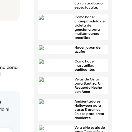
con un acabado
espectacular.
Cómo hacer
champú sólido de
violeta de
genciana para
matizar canas
amarillas
Hacer jabon de
azufre
Como hacer
mascarillas
una zona
purificantes
l
Velas de Osito
para Bautizo: Un
Recuerdo Hecho
con Amor
Ambientadores
a
Halloween para
do al
casa: 5 aromas
únicos para crear
ambiente
Vela cirio estriado
para Comunión o