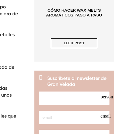
CÓ
mpo
CÓMO HACER WAX MELTS
EC
clara de
AROMÁTICOS PASO A PASO
etalles
LEER POST
todo de
Suscríbete al newsletter de
Gran Velada
edas
e unos
person
iles que
email