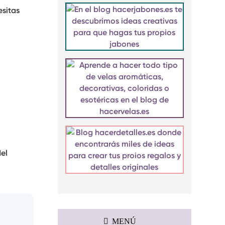
esitas
el
MENÚ