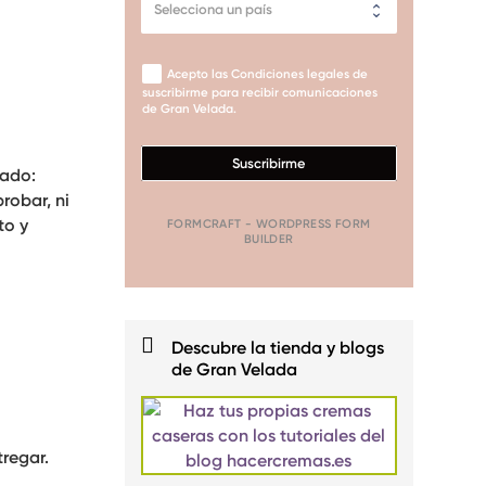
Acepto las Condiciones legales de
suscribirme para recibir comunicaciones
de Gran Velada.
Suscribirme
rado:
robar, ni
to y
FORMCRAFT - WORDPRESS FORM
BUILDER
Descubre la tienda y blogs
de Gran Velada
tregar.