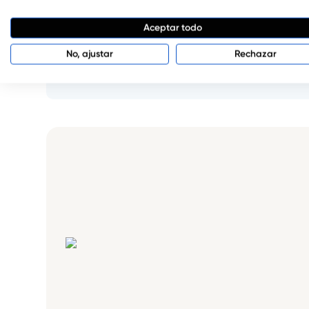
Permiten encender directamente desde el
Aceptar todo
Bolsas de celofán 10×15
No, ajustar
Rechazar
Protegen y mejoran la presentación final.