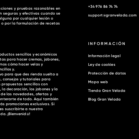
+34 976 86 74 74
gaciones y pruebas razonables en
an seguras y efectivas cuando se
support@granvelada.com
lguna por cualquier lesión o
 o por la formulación de recetas
INFORMACIÓN
productos sencillos y económicos
Información legal
etas para hacer cremas, jabones,
mos cómo hacer velas y
Ley de cookies
illos y.
Protección de datos
vo para que des rienda suelta a
, consejos y tutoriales para
Mapa web
 propuestas sencillas con
 la decoración, los jabones y la
Tienda Gran Velada
 de las novedades, ofertas y
 enterarte de todo. Aquí también
Blog Gran Velada
ás promociones exclusivas. Si
s suscribirte a nuestra
ada. ¡Bienvenid@!