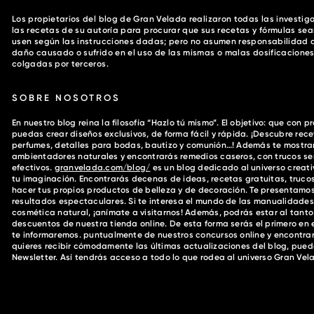
Los propietarios del blog de Gran Velada realizaron todas las investi
las recetas de su autoría para procurar que sus recetas y fórmulas se
usen según las instrucciones dadas; pero no asumen responsabilidad a
daño causado o sufrido en el uso de las mismas o malas dosificaciones
colgadas por terceros.
SOBRE NOSOTROS
En nuestro blog reina la filosofía “Hazlo tú mismo”. El objetivo: que con 
puedas crear diseños exclusivos, de forma fácil y rápida. ¡Descubre rec
perfumes, detalles para bodas, bautizo y comunión…! Además te mostra
ambientadores naturales y encontrarás remedios caseros, con trucos senc
efectivos.
granvelada.com/blog/
es un blog dedicado al universo creati
tu imaginación. Encontrarás decenas de ideas, recetas gratuitas, trucos
hacer tus propios productos de belleza y de decoración. Te presentamos
resultados espectaculares. Si te interesa el mundo de las manualidades,
cosmética natural, ¡anímate a visitarnos! Además, podrás estar al tanto
descuentos de nuestra tienda online. De esta forma serás el primero en
te informaremos. puntualmente de nuestros concursos online y encontrar
quieres recibir cómodamente las últimas actualizaciones del blog, puede
Newsletter. Así tendrás acceso a todo lo que rodea al universo Gran Vel