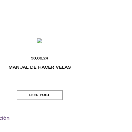
7.
30.08.24
MANUAL DE A
MANUAL DE HACER VELAS
¡DESCÁRGA
LEER
LEER POST
ción