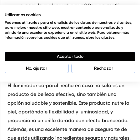
esenciales en lugar de coco?
Respuesta: Sí,
puedes personalizar el aroma usando otros
Utilizamos cookies
aceites esenciales de tu preferencia.
Podemos utilizarlas para el análisis de los datos de nuestros visitantes,
para mejorar nuestro sitio web, mostrar contenido personalizado y
brindarle una excelente experiencia en el sitio web. Para obtener más
Pregunta 3: ¿Es seguro usar pigmentos minerales
información sobre las cookies que utilizamos, abre los ajustes.
en la piel?
Respuesta: Sí, siempre y cuando sean
pigmentos minerales cosméticos de alta
Aceptar todo
calidad, son seguros para la piel.
No, ajustar
Rechazar
El iluminador corporal hecho en casa no solo es un
producto de belleza efectivo, sino también una
opción saludable y sostenible. Este producto nutre la
piel, aportándole flexibilidad y luminosidad, y
proporciona un brillo dorado con efecto bronceado.
Además, es una excelente manera de asegurarte de
que estás utilizando ingredientes seguros y naturales.