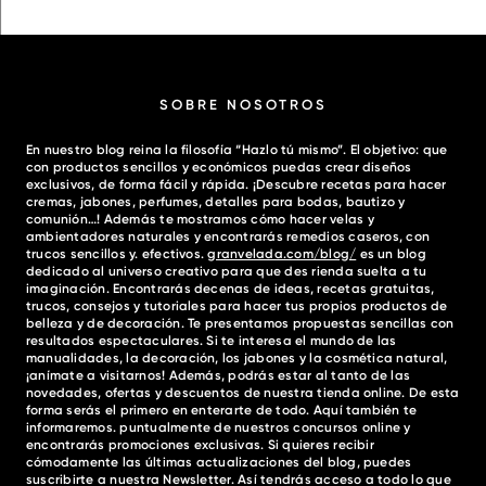
SOBRE NOSOTROS
En nuestro blog reina la filosofía “Hazlo tú mismo”. El objetivo: que
con productos sencillos y económicos puedas crear diseños
exclusivos, de forma fácil y rápida. ¡Descubre recetas para hacer
cremas, jabones, perfumes, detalles para bodas, bautizo y
comunión…! Además te mostramos cómo hacer velas y
ambientadores naturales y encontrarás remedios caseros, con
trucos sencillos y. efectivos.
granvelada.com/blog/
es un blog
dedicado al universo creativo para que des rienda suelta a tu
imaginación. Encontrarás decenas de ideas, recetas gratuitas,
trucos, consejos y tutoriales para hacer tus propios productos de
belleza y de decoración. Te presentamos propuestas sencillas con
resultados espectaculares. Si te interesa el mundo de las
manualidades, la decoración, los jabones y la cosmética natural,
¡anímate a visitarnos! Además, podrás estar al tanto de las
novedades, ofertas y descuentos de nuestra tienda online. De esta
forma serás el primero en enterarte de todo. Aquí también te
informaremos. puntualmente de nuestros concursos online y
encontrarás promociones exclusivas. Si quieres recibir
cómodamente las últimas actualizaciones del blog, puedes
suscribirte a nuestra Newsletter. Así tendrás acceso a todo lo que