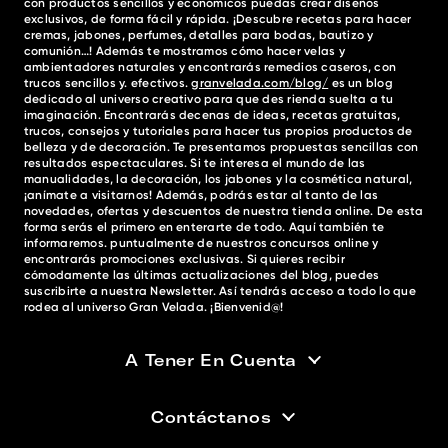
con productos sencillos y económicos puedas crear diseños
exclusivos, de forma fácil y rápida. ¡Descubre recetas para hacer
cremas, jabones, perfumes, detalles para bodas, bautizo y
comunión…! Además te mostramos cómo hacer velas y
ambientadores naturales y encontrarás remedios caseros, con
trucos sencillos y. efectivos.
granvelada.com/blog/
es un blog
dedicado al universo creativo para que des rienda suelta a tu
imaginación. Encontrarás decenas de ideas, recetas gratuitas,
trucos, consejos y tutoriales para hacer tus propios productos de
belleza y de decoración. Te presentamos propuestas sencillas con
resultados espectaculares. Si te interesa el mundo de las
manualidades, la decoración, los jabones y la cosmética natural,
¡anímate a visitarnos! Además, podrás estar al tanto de las
novedades, ofertas y descuentos de nuestra tienda online. De esta
forma serás el primero en enterarte de todo. Aquí también te
informaremos. puntualmente de nuestros concursos online y
encontrarás promociones exclusivas. Si quieres recibir
cómodamente las últimas actualizaciones del blog, puedes
suscribirte a nuestra Newsletter. Así tendrás acceso a todo lo que
rodea al universo Gran Velada. ¡Bienvenid@!
A Tener En Cuenta
Contáctanos