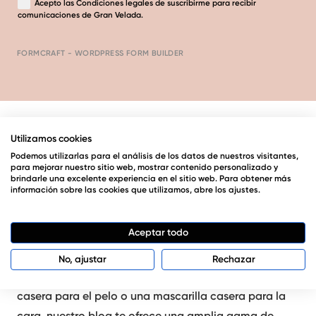
Acepto las
Condiciones legales
de suscribirme para recibir
comunicaciones de Gran Velada.
FORMCRAFT - WORDPRESS FORM BUILDER
Utilizamos cookies
Podemos utilizarlas para el análisis de los datos de nuestros visitantes,
para mejorar nuestro sitio web, mostrar contenido personalizado y
En Gran Velada, te invitamos a descubrir el mundo de
brindarle una excelente experiencia en el sitio web. Para obtener más
información sobre las cookies que utilizamos, abre los ajustes.
las mascarillas caseras. A través de nuestros tutoriales
detallados y recetas paso a paso, aprenderás a
Aceptar todo
formular tus propias mascarillas en casa,
personalizadas para las necesidades de tu piel y
No, ajustar
Rechazar
cabello. Ya sea que estés buscando una mascarilla
casera para el pelo o una mascarilla casera para la
cara, nuestro blog te ofrece una amplia gama de