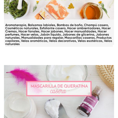
Aromaterapia
,
Balsamos labiales
,
Bombas de baño
,
Champú casero
,
Cosméticos naturales
,
Exfoliante casero
,
Hacer ambientadores
,
Hacer
Cremas
,
Hacer fanales
,
Hacer jabones
,
Hacer manualidades
,
Hacer
perfumes
,
Hacer velas
,
Jabón líquido
,
Jabones de glicerina
,
Jabones
naturales
,
Manualidades para regalar
,
Mascarillas caseras
,
Productos
capilares
,
Velas aromáticas
,
Velas decorativas
,
Velas esotéricas
,
Velas
naturales