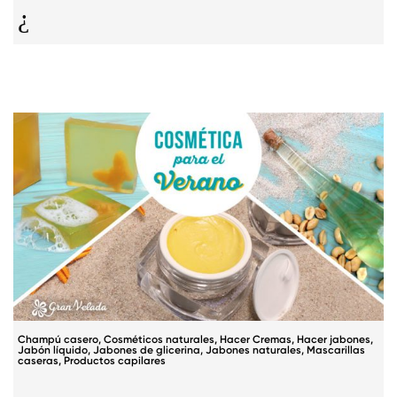
¿Cuando añadir principio activo a una crema?
Champú casero
,
Cosméticos naturales
,
Hacer Cremas
,
Hacer jabones
,
Jabón líquido
,
Jabones de glicerina
,
Jabones naturales
,
Mascarillas
caseras
,
Productos capilares