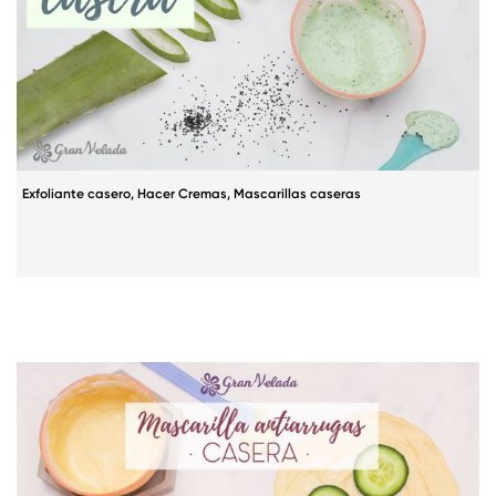
Exfoliante casero
,
Hacer Cremas
,
Mascarillas caseras