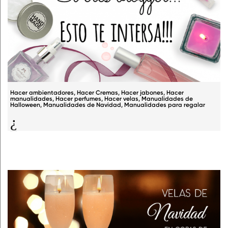
Hacer ambientadores
,
Hacer Cremas
,
Hacer jabones
,
Hacer
manualidades
,
Hacer perfumes
,
Hacer velas
,
Manualidades de
Halloween
,
Manualidades de Navidad
,
Manualidades para regalar
¿Quieres colaborar con Gran Velada?