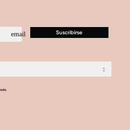
Suscribirse
email
lada.