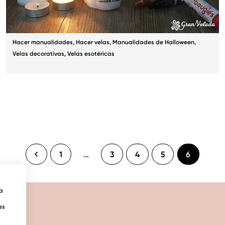
Hacer manualidades
,
Hacer velas
,
Manualidades de Halloween
,
Velas decorativas
,
Velas esotéricas
1
…
3
4
5
6
ra
as