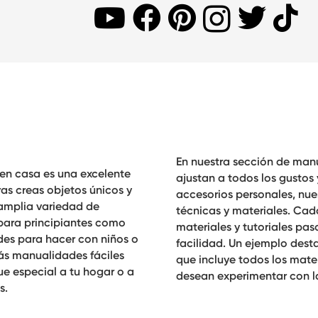
En nuestra sección de
manu
en casa
es una excelente
ajustan a todos los gustos
as creas objetos únicos y
accesorios personales, nue
 amplia variedad de
técnicas y materiales. Ca
para principiantes como
materiales y tutoriales p
des para hacer con niños o
facilidad. Un ejemplo dest
rás
manualidades fáciles
que incluye todos los mater
e especial a tu hogar o a
desean experimentar con la
s.