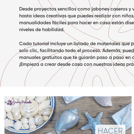
Desde proyectos sencillos como jabones caseros y v
hasta ideas creativas que puedes realizar con niños
manualidades fáciles para hacer en casa
están dise
niveles de habilidad.
Cada tutorial incluye un listado de materiales que 
solo clic, facilitando todo el proceso. Además, pue
manuales gratuitos que te guiarán paso a paso en 
¡Empieza a crear desde casa con nuestras ideas prác