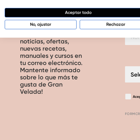
Aceptar todo
No, ajustar
Rechazar
¡Suscríbete a nuestra
newsletter y recibe
noticias, ofertas,
nuevas recetas,
manuales y cursos en
tu correo electrónico.
Mantente informado
sobre lo que más te
gusta de Gran
Velada!
Ace
FORMCR