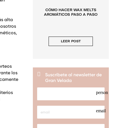
CÓ
CÓMO HACER WAX MELTS
EC
AROMÁTICOS PASO A PASO
s alta
nosotros
méticos,
LEER POST
orteos
rante los
Suscríbete al newsletter de
icamente
Gran Velada
iterios
person
a
email