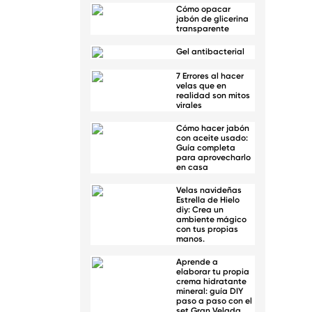
Cómo opacar
jabón de glicerina
transparente
Gel antibacterial
7 Errores al hacer
velas que en
realidad son mitos
virales
Cómo hacer jabón
con aceite usado:
Guía completa
para aprovecharlo
en casa
Velas navideñas
Estrella de Hielo
diy: Crea un
ambiente mágico
con tus propias
manos.
Aprende a
elaborar tu propia
crema hidratante
mineral: guía DIY
paso a paso con el
set Gran Velada