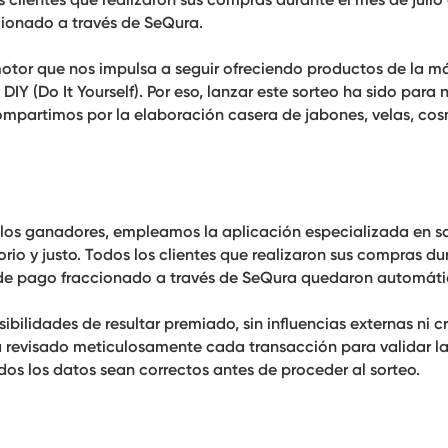
cionado a través de SeQura.
otor que nos impulsa a seguir ofreciendo productos de la má
DIY (Do It Yourself). Por eso, lanzar este sorteo ha sido para 
ompartimos por la elaboración casera de jabones, velas, cos
e los ganadores, empleamos la aplicación especializada en s
io y justo. Todos los clientes que realizaron sus compras du
 de pago fraccionado a través de SeQura
quedaron automát
ilidades de resultar premiado, sin influencias externas ni cr
ha revisado meticulosamente cada transacción para validar l
odos los datos sean correctos antes de proceder al sorteo.