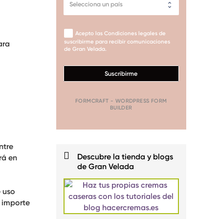
Acepto las Condiciones legales de
suscribirme para recibir comunicaciones
ara
de Gran Velada.
Suscribirme
FORMCRAFT - WORDPRESS FORM
BUILDER
entre
Descubre la tienda y blogs
rá en
de Gran Velada
e uso
l importe