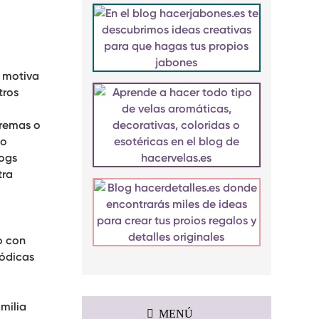
s motiva
tros
cremas o
 o
logs
tra
o con
iódicas
milia
MENÚ