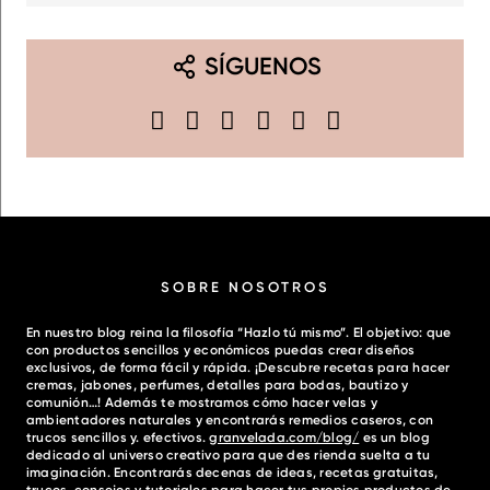
SÍGUENOS
SOBRE NOSOTROS
En nuestro blog reina la filosofía “Hazlo tú mismo”. El objetivo: que
con productos sencillos y económicos puedas crear diseños
exclusivos, de forma fácil y rápida. ¡Descubre recetas para hacer
cremas, jabones, perfumes, detalles para bodas, bautizo y
comunión…! Además te mostramos cómo hacer velas y
ambientadores naturales y encontrarás remedios caseros, con
trucos sencillos y. efectivos.
granvelada.com/blog/
es un blog
dedicado al universo creativo para que des rienda suelta a tu
imaginación. Encontrarás decenas de ideas, recetas gratuitas,
trucos, consejos y tutoriales para hacer tus propios productos de