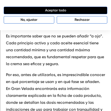
propiedades concretas a la piel o aroma. No forman
Aceptar todo
parte de la estructura básica de la crema, sino que se
incorporan en pequeñas cantidades para
No, ajustar
Rechazar
personalizarla según las necesidades de cada piel.
Es importante saber que no se pueden añadir “a ojo”.
Cada principio activo y cada aceite esencial tiene
una cantidad mínima y una cantidad máxima
recomendada, que es fundamental respetar para que
la crema sea eficaz y segura.
Por eso, antes de utilizarlos, es imprescindible conocer
en qué porcentaje se usan y en qué fase se añaden.
En Gran Velada encontrarás esta información
claramente explicada en la ficha de cada producto,
donde se detallan las dosis recomendadas y las
indicaciones de uso para trabajar con tranquilidad y