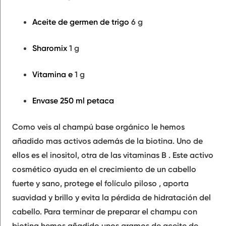
Aceite de germen de trigo
6 g
Sharomix
1 g
Vitamina e
1 g
Envase 250 ml petaca
Como veis al champú base orgánico le hemos
añadido mas activos además de la biotina. Uno de
ellos es el
inositol, otra de las vitaminas B
. Este activo
cosmético ayuda en el
crecimiento de un cabello
fuerte y sano
, protege el folículo piloso , aporta
suavidad y brillo y evita la pérdida de hidratación del
cabello. Para terminar de preparar el champu con
biotina hemos añadido unos gramos de
aceite de