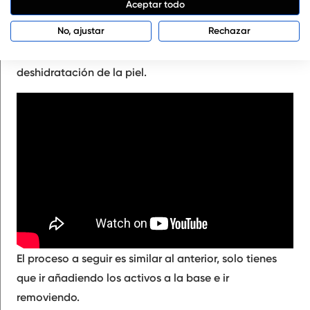
Aceptar todo
elaborada con una base hemos añadido
biotina para
No, ajustar
Rechazar
fortalecer las uñas, aceite de babasu nutritivo y
proteína de seda
hidratante, que evita la
deshidratación de la piel.
El proceso a seguir es similar al anterior, solo tienes
que ir añadiendo los activos a la base e ir
removiendo.