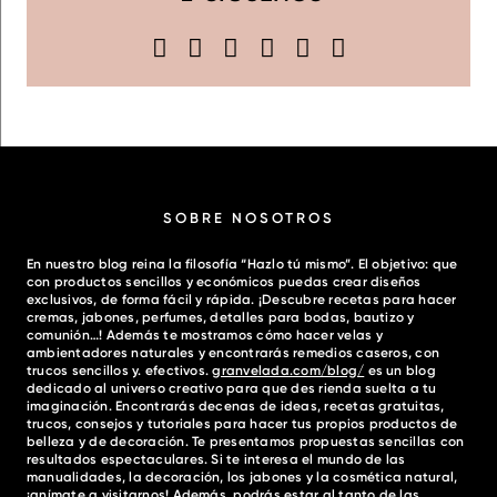
SOBRE NOSOTROS
En nuestro blog reina la filosofía “Hazlo tú mismo”. El objetivo: que
con productos sencillos y económicos puedas crear diseños
exclusivos, de forma fácil y rápida. ¡Descubre recetas para hacer
cremas, jabones, perfumes, detalles para bodas, bautizo y
comunión…! Además te mostramos cómo hacer velas y
ambientadores naturales y encontrarás remedios caseros, con
trucos sencillos y. efectivos.
granvelada.com/blog/
es un blog
dedicado al universo creativo para que des rienda suelta a tu
imaginación. Encontrarás decenas de ideas, recetas gratuitas,
trucos, consejos y tutoriales para hacer tus propios productos de
belleza y de decoración. Te presentamos propuestas sencillas con
resultados espectaculares. Si te interesa el mundo de las
manualidades, la decoración, los jabones y la cosmética natural,
¡anímate a visitarnos! Además, podrás estar al tanto de las