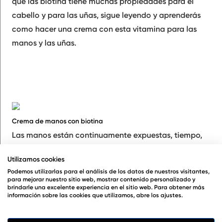
que las biotina tiene muchas propiedades para el
cabello y para las uñas, sigue leyendo y aprenderás
como hacer una crema con esta vitamina para las
manos y las uñas.
Crema de manos con biotina
Las manos están continuamente expuestas, tiempo,
detergentes, productos químicos. Durante todo el
Utilizamos cookies
año debemos de cuidarlas para mantenerlas
Podemos utilizarlas para el análisis de los datos de nuestros visitantes,
hidratadas. Las uñas no debemos olvidarlas ya que la
para mejorar nuestro sitio web, mostrar contenido personalizado y
brindarle una excelente experiencia en el sitio web. Para obtener más
falta de nutrientes, vitaminas y/o proteínas hace que
información sobre las cookies que utilizamos, abre los ajustes.
aparezcan quebradizas , cuarteadas e incluso se
rompan con facilidad. En una crema hidratante ligera