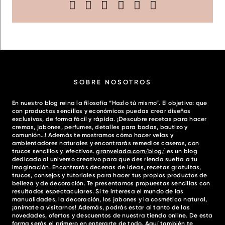
SOBRE NOSOTROS
En nuestro blog reina la filosofía “Hazlo tú mismo”. El objetivo: que
con productos sencillos y económicos puedas crear diseños
exclusivos, de forma fácil y rápida. ¡Descubre recetas para hacer
cremas, jabones, perfumes, detalles para bodas, bautizo y
comunión…! Además te mostramos cómo hacer velas y
ambientadores naturales y encontrarás remedios caseros, con
trucos sencillos y. efectivos.
granvelada.com/blog/
es un blog
dedicado al universo creativo para que des rienda suelta a tu
imaginación. Encontrarás decenas de ideas, recetas gratuitas,
trucos, consejos y tutoriales para hacer tus propios productos de
belleza y de decoración. Te presentamos propuestas sencillas con
resultados espectaculares. Si te interesa el mundo de las
manualidades, la decoración, los jabones y la cosmética natural,
¡anímate a visitarnos! Además, podrás estar al tanto de las
novedades, ofertas y descuentos de nuestra tienda online. De esta
forma serás el primero en enterarte de todo. Aquí también te