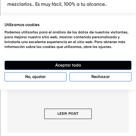
mezclarlos.. Es muy fácil, 100% a tu alcance..
Buscador de recetas
Utilizamos cookies
Podemos utilizarlas para el análisis de los datos de nuestros visitantes,
Buscar:
para mejorar nuestro sitio web, mostrar contenido personalizado y
brindarle una excelente experiencia en el sitio web. Para obtener más
información sobre las cookies que utilizamos, abre los ajustes.
Aceptar todo
No, ajustar
Rechazar
CÓMO HACER WAX MELTS AROMÁTICOS PASO A
PASO
LEER POST