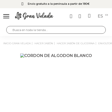
Envío gratuito a la península a partir de 180€
ES
INICIO GRAN VELADA
HACER JABÓN
HACER JABÓN DE GLICERINA
ENVOLTOR