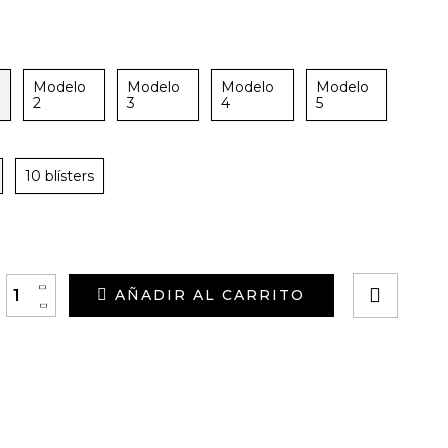
Modelo
Modelo
Modelo
Modelo
2
3
4
5
10 blísters
+
AÑADIR AL CARRITO
-