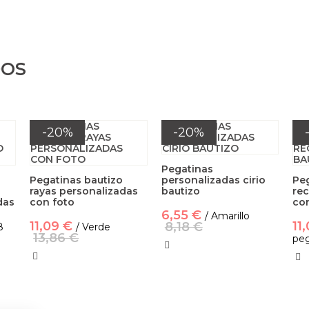
DOS
-20%
-20%
Pegatinas
Pegatinas bautizo
personalizadas cirio
Peg
rayas personalizadas
bautizo
rec
das
con foto
co
6,55 €
/ Amarillo
11,09 €
11
8,18 €
8
/ Verde
13,86 €
peg