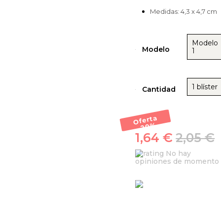
Medidas: 4,3 x 4,7 cm
Modelo
Modelo
1
1 blíster
Cantidad
Oferta
-20
%
1,64 €
2,05 €
No hay
opiniones de momento