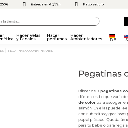
e 250€
Entrega en 48/72h
Pago seguro
er
Hacer Velas
Hacer
Hacer
mética
y Fanales
perfumes
Ambientadores
DE
ES
PEGATINAS COLONIA INFANTIL
Pegatinas c
Blíster de 9
pegatinas col
diferentes. Lo que varía de
de color
para escoger, en 
salmón. En ellas puede lee
con nubecitas y graciosos 
papel plástico. Quedarán id
para tu bebé o para regala