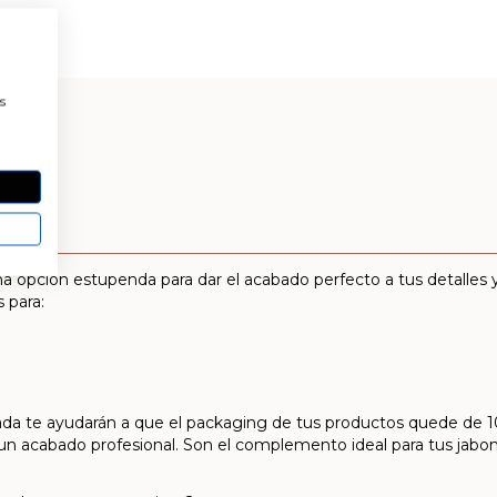
a
s
ging
a opción estupenda para dar el acabado perfecto a tus detalles
 para:
elada te ayudarán a que el packaging de tus productos quede de 1
un acabado profesional. Son el complemento ideal para tus jabone