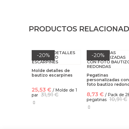
PRODUCTOS RELACIONA
-20%
-20%
Molde detalles de
bautizo escarpines
Pegatinas
personalizadas con
foto bautizo redon
25,53 €
/ Molde de 1
8,73 €
31,91 €
/ Pack de 2
par
10,91 €
pegatinas