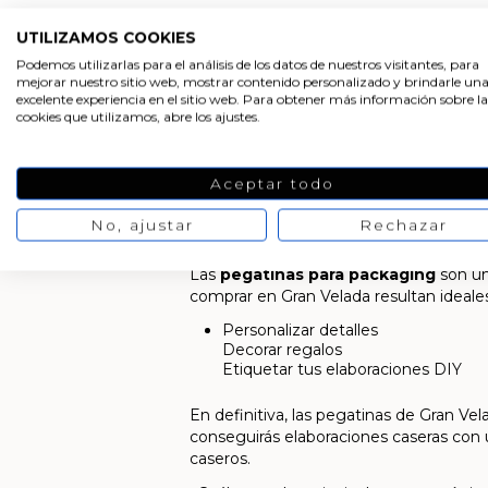
UTILIZAMOS COOKIES
Podemos utilizarlas para el análisis de los datos de nuestros visitantes, para
mejorar nuestro sitio web, mostrar contenido personalizado y brindarle un
excelente experiencia en el sitio web. Para obtener más información sobre la
cookies que utilizamos, abre los ajustes.
Aceptar todo
Pegatinas para packa
No, ajustar
Rechazar
Las
pegatinas para packaging
son un
comprar en Gran Velada resultan ideales
Personalizar detalles
Decorar regalos
Etiquetar tus elaboraciones DIY
En definitiva, las pegatinas de Gran V
conseguirás elaboraciones caseras con 
caseros.