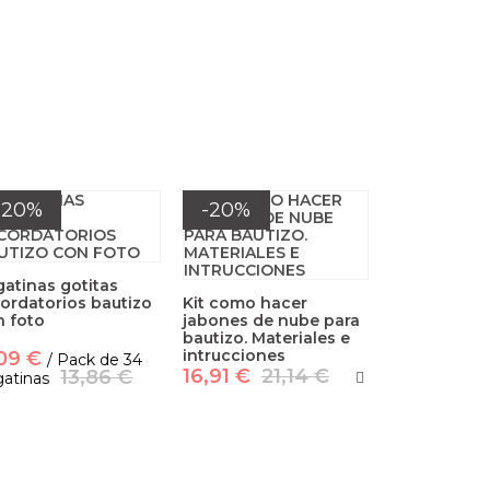
-20%
-20%
atinas gotitas
ordatorios bautizo
Kit como hacer
n foto
jabones de nube para
bautizo. Materiales e
intrucciones
,09 €
/ Pack de 34
16,91 €
21,14 €
13,86 €
atinas