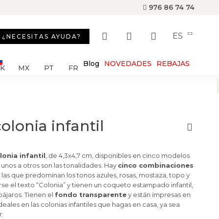
976 86 74 74
ES
¿NECESITAS AYUDA?
Blog
NOVEDADES
REBAJAS
SK
MX
PT
FR
olonia infantil
onia infantil
, de 4,3x4,7 cm, disponibles en cinco modelos
 unos a otros son las tonalidades. Hay
cinco combinaciones
las que predominan los tonos azules, rosas, mostaza, topo y
rse el texto “Colonia” y tienen un coqueto estampado infantil,
pájaros. Tienen el
fondo transparente
y están impresas en
eales en las colonias infantiles que hagas en casa, ya sea
r.