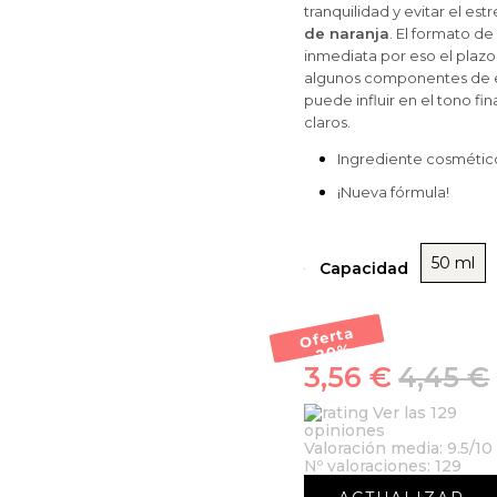
tranquilidad y evitar el e
de naranja
. El formato de
inmediata por eso el plaz
algunos componentes de es
puede influir en el tono fi
claros.
Ingrediente cosmético.
¡Nueva fórmula!
50 ml
Capacidad
Oferta
-20
%
3,56 €
4,45 €
Ver las 129
opiniones
Valoración media:
9.5
/10
Nº valoraciones:
129