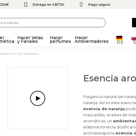
e 250€
Entrega en 48/72h
Pago seguro
er
Hacer Velas
Hacer
Hacer
mética
y Fanales
perfumes
Ambientadores
DE
 AROMATICA DE NARANJA
Esencia ar
Fragancia natural de naranj
naranja. Así es esta esenc
esencia de naranja
podrá
mascarillas, aceites de ma
aromáticas, un
ambientad
elaboraciones la dosificaci
aromaterapia la
esencia d