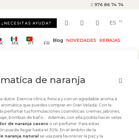
976 86 74 74
ES
¿NECESITAS AYUDA?
Blog
NOVEDADES
REBAJAS
SK
MX
PT
FR
omatica de naranja
a dulce. Esencia cítrica, fresca y con un agradable aroma a
ia aromática que puedes comprar en Gran Velada. Con la
s perfumar tus formulaciones cosméticas: cremas, jabones,
saje, bombas de baño... Además, con ella podrás hacer velas
or de naranja casero
o un perfume. Para estas
ón puede llegar hasta el 30%. En el ámbito de la
e naranja natural
se usa para favorecer la paz y la