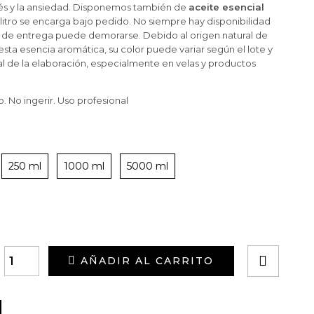
strés y la ansiedad. Disponemos también de
aceite esencial
 litro se encarga bajo pedido. No siempre hay disponibilidad
o de entrega puede demorarse. Debido al origen natural de
ta esencia aromática, su color puede variar según el lote y
nal de la elaboración, especialmente en velas y productos
 No ingerir. Uso profesional
250 ml
1000 ml
5000 ml
AÑADIR AL CARRITO